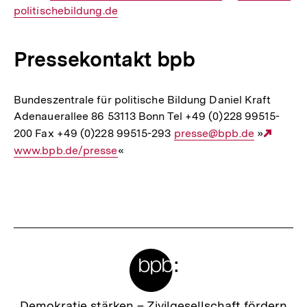
politischebildung.de
Mail
Link:
Link:
Pressekontakt bpb
Bundeszentrale für politische Bildung Daniel Kraft
Adenauerallee 86 53113 Bonn Tel +49 (0)228 99515-
200 Fax +49 (0)228 99515-293
E-
presse@bpb.de
»
Exter
www.bpb.de/presse
«
Mail
Link:
Link:
Fussnoten
Meta-
Links
Zur
Demokratie stärken –
Zivilgesellschaft fördern