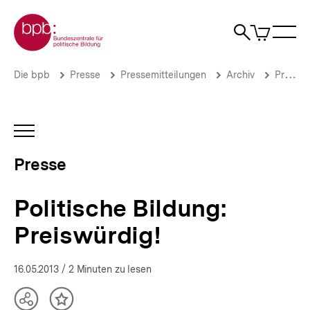
Direkt
Zur Startseite der bpb
zum
0
Artikel
Sho
Seiteninhalt
im
Naviga
Suche
springen
War
öffne
öffnen
öff
Pfadnavigation
Politische
Brotkrümelnavigation
Die bpb
Presse
Pressemitteilungen
Archiv
Pressemitteilungen 2013
Bildung:
Preiswürdig!
|
Presse
INHALTSNAVIGATION
|
ÖFFNEN
bpb.de
Presse
Politische Bildung:
Preiswürdig!
16.05.2013
/ 2 Minuten zu lesen
Teilen
Inhalt