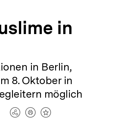
uslime in
onen in Berlin,
m 8. Oktober in
egleitern möglich
Artikel
Teilen
Inhalt
drucken
Optionen
merken
anzeigen