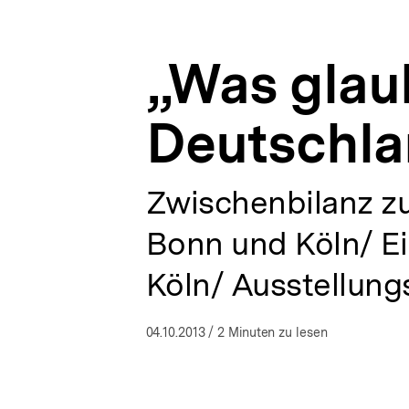
Presse
a
ÖFFNEN
|
t
bpb.de
i
„Was glau
o
n
Deutschla
Zwischenbilanz zu
Bonn und Köln/ Ei
Köln/ Ausstellung
04.10.2013
/ 2 Minuten zu lesen