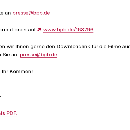
te an
E-
presse@bpb.de
Mail
Link:
formationen auf
Externer
www.bpb.de/163796
Link:
n wir Ihnen gerne den Downloadlink für die Filme aus
n Sie an:
E-
presse@bpb.de
.
Mail
Link:
f Ihr Kommen!
-
ls PDF.