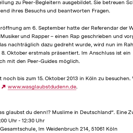
ellung zu Peer-Begleitern ausgebildet. Sie betreuen Sc
rend ihres Besuchs und beantworten Fragen.
eröffnung am 6. September hatte der Referendar der
 Musiker und Rapper – einen Rap geschrieben und vor
das nachträglich dazu gedreht wurde, wird nun im R
8. Oktober erstmals präsentiert. Im Anschluss ist ein
ch mit den Peer-Guides möglich.
st noch bis zum 15. Oktober 2013 in Köln zu besuchen.
f
Externer
www.wasglaubstdudenn.de
.
Link:
s glaubst du denn!? Muslime in Deutschland“. Eine Z
1:00 Uhr - 12:30 Uhr
-Gesamtschule, Im Weidenbruch 214, 51061 Köln