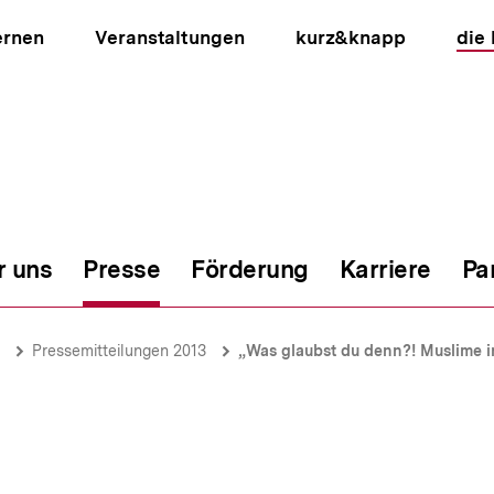
ernen
Veranstaltungen
kurz&knapp
die
r uns
Presse
Förderung
Karriere
Pa
ion
Pressemitteilungen 2013
„Was glaubst du denn?! Muslime 