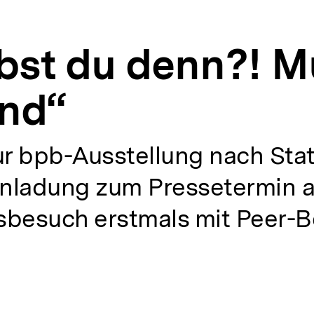
bst du denn?! M
nd“
r bpb-Ausstellung nach Stati
nladung zum Pressetermin a
sbesuch erstmals mit Peer-B