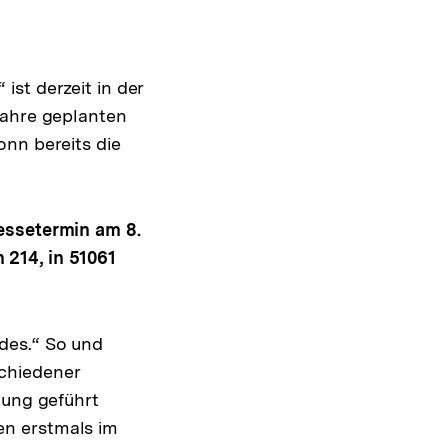
st derzeit in der
Jahre geplanten
onn bereits die
essetermin am 8.
 214, in 51061
des.“ So und
chiedener
lung geführt
en erstmals im