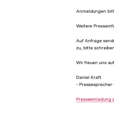
Anmeldungen bit
Weitere Pressein
Auf Anfrage sende
zu, bitte schreibe
Wir freuen uns au
Daniel Kraft
- Pressesprecher 
Interner
Presseeinladung a
Link: