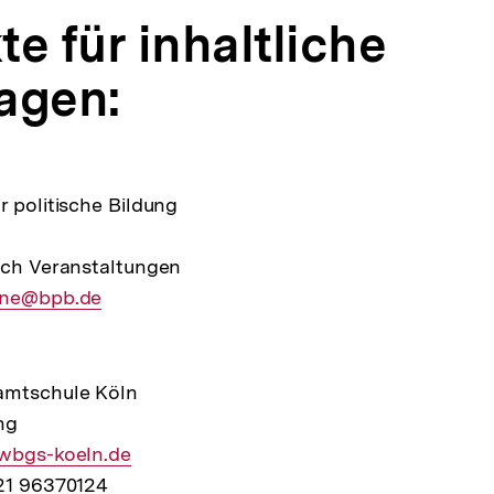
e für inhaltliche
agen:
r politische Bildung
ich Veranstaltungen
ene@bpb.de
amtschule Köln
ng
@wbgs-koeln.de
221 96370124