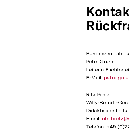
Kontakt
Rückfr
Bundeszentrale fü
Petra Grüne
Leiterin Fachbere
E-Mail:
E-
petra.gru
Mail
Link:
Rita Bretz
Willy-Brandt-Ges
Didaktische Leitu
Email:
E-
rita.bretz
Telefon: +49 (0)
Mail