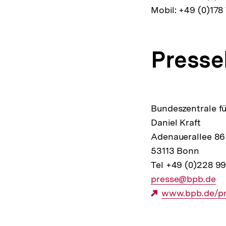
Mobil: +49 (0)178
Link:
Presse
Bundeszentrale für
Daniel Kraft
Adenauerallee 86
53113 Bonn
Tel +49 (0)228 9
E-
presse@bpb.de
Mail
Externer
www.bpb.de/pr
Link:
Link: