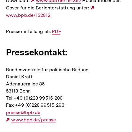
Download:
Externer
www.bpb.de/191852
Hochauflösendes
Cover für die Berichterstattung unter:
Link:
Externer
www.bpb.de/132812
Link:
Pressemitteilung als
Interner
PDF
.
Link:
Pressekontakt:
Bundeszentrale für politische Bildung
Daniel Kraft
Adenauerallee 86
53113 Bonn
Tel +49 (0)228 99515-200
Fax +49 (0)228 99515-293
E-
presse@bpb.de
Mail
Externer
www.bpb.de/presse
Link:
Link: