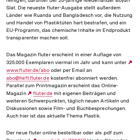
reinigen, darunter der 20-jährige Niederländer Boyan
Slat. Die neueste fluter-Ausgabe stellt außerdem
Länder wie Ruanda und Bangladesch vor, die Nutzung
und Handel von Plastiktüten hart bestrafen, und ein
EU-Programm, das chemische Inhalte im Endprodukt
transparenter machen soll.
Das Magazin fluter erscheint in einer Auflage von
325.000 Exemplaren viermal im Jahr und kann unter
Ex
www.fluter.de/abo
oder per Email an
E-
Li
abo@heft.fluter.de
kostenfrei abonniert werden.
Mail
Parallel zum Printmagazin erscheint das Online-
Link:
Magazin
Externer
fluter.de
mit eigenen Beiträgen und
weiteren Schwerpunkten, täglich neuen Artikeln und
Link:
Diskussionen sowie Film- und Buchbesprechungen.
Auch hier ist das aktuelle Thema Plastik.
Der neue fluter online bestellbar oder als .pdf zum