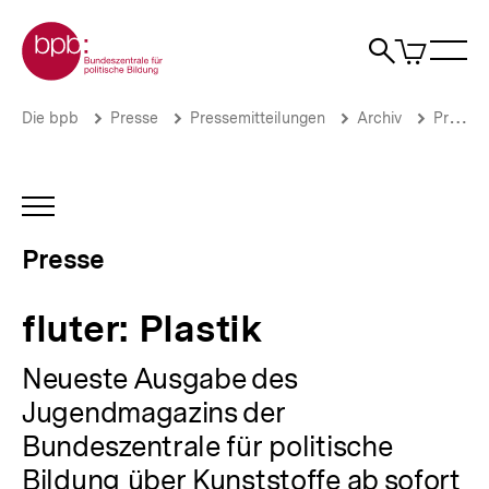
Direkt
Zur Startseite der bpb
zum
0
Artikel
Sho
Seiteninhalt
im
Naviga
Suche
springen
War
öffne
öffnen
öff
Pfadnavigation
fluter:
Brotkrümelnavigation
Die bpb
Presse
Pressemitteilungen
Archiv
Pressemitteilungen 2014
Plastik
|
Presse
|
INHALTSNAVIGATION
bpb.de
ÖFFNEN
Presse
fluter: Plastik
Neueste Ausgabe des
Jugendmagazins der
Bundeszentrale für politische
Bildung über Kunststoffe ab sofort