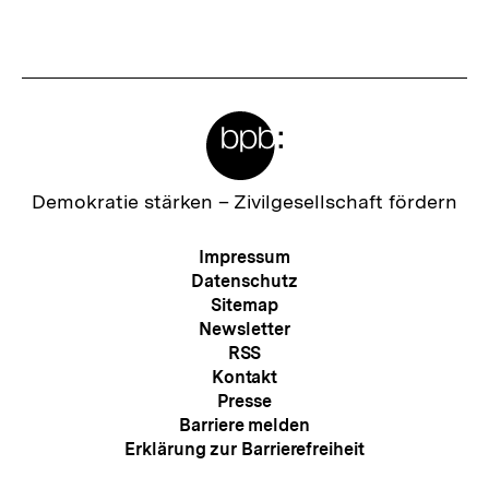
Fussnoten
Meta-
Links
Zur
Demokratie stärken –
Zivilgesellschaft fördern
Startseite
der
Meta-
Impressum
bpb
Navigation
Datenschutz
Sitemap
Newsletter
RSS
Kontakt
Presse
Barriere melden
Erklärung zur Barrierefreiheit