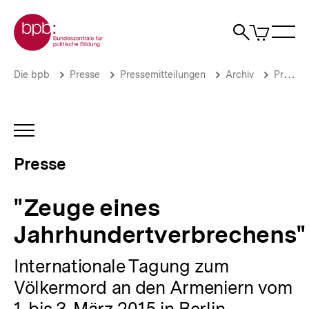
Direkt
Zur Startseite der bpb
zum
0
Artikel
Sho
Seiteninhalt
im
Naviga
Suche
springen
War
öffne
öffnen
öff
Pfadnavigation
"Zeuge
Brotkrümelnavigation
Die bpb
Presse
Pressemitteilungen
Archiv
Pressemitteilungen 2015
eines
Jahrhundertverbrechens"
|
Presse
INHALTSNAVIGATION
|
ÖFFNEN
bpb.de
Presse
"Zeuge eines
Jahrhundertverbrechens"
Internationale Tagung zum
Völkermord an den Armeniern vom
1. bis 3. März 2015 in Berlin