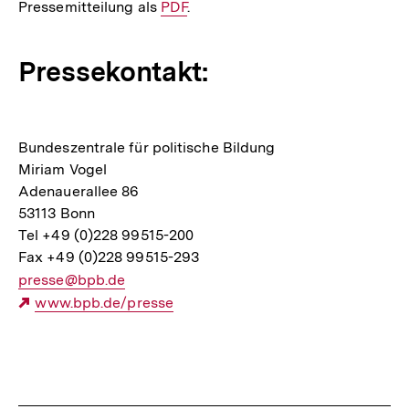
Pressemitteilung als
Interner
PDF
.
Link:
Pressekontakt:
Bundeszentrale für politische Bildung
Miriam Vogel
Adenauerallee 86
53113 Bonn
Tel +49 (0)228 99515-200
Fax +49 (0)228 99515-293
E-
presse@bpb.de
Mail
Externer
www.bpb.de/presse
Link:
Link:
Fussnoten