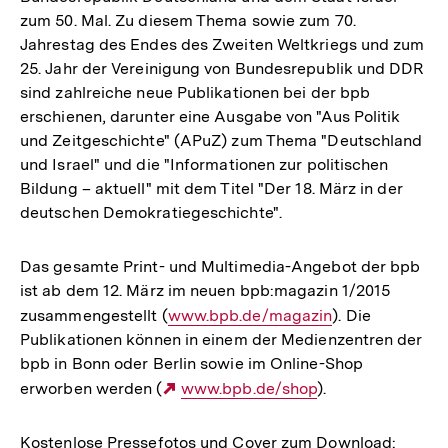
zum 50. Mal. Zu diesem Thema sowie zum 70.
Jahrestag des Endes des Zweiten Weltkriegs und zum
25. Jahr der Vereinigung von Bundesrepublik und DDR
sind zahlreiche neue Publikationen bei der bpb
erschienen, darunter eine Ausgabe von "Aus Politik
und Zeitgeschichte" (APuZ) zum Thema "Deutschland
und Israel" und die "Informationen zur politischen
Bildung – aktuell" mit dem Titel "Der 18. März in der
deutschen Demokratiegeschichte".
Das gesamte Print- und Multimedia-Angebot der bpb
ist ab dem 12. März im neuen bpb:magazin 1/2015
zusammengestellt (
Interner
www.bpb.de/magazin
). Die
Publikationen können in einem der Medienzentren der
Link:
bpb in Bonn oder Berlin sowie im Online-Shop
erworben werden (
Externer
www.bpb.de/shop
).
Link:
Kostenlose Pressefotos und Cover zum Download: