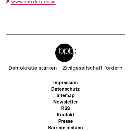
Mail
Externer
www.bpb.de/presse
Link:
Link:
Fussnoten
Meta-
Links
Zur
Demokratie stärken –
Zivilgesellschaft fördern
Startseite
der
Meta-
Impressum
bpb
Navigation
Datenschutz
Sitemap
Newsletter
RSS
Kontakt
Presse
Barriere melden