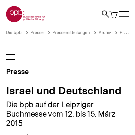
Direkt
Zur Startseite der bpb
zum
0
Artikel
Sho
Seiteninhalt
im
Naviga
Suche
springen
War
öffne
öffnen
öff
Pfadnavigation
Israel
Brotkrümelnavigation
Die bpb
Presse
Pressemitteilungen
Archiv
Pressemitteilungen 2015
und
Deutschland
|
Presse
INHALTSNAVIGATION
|
ÖFFNEN
bpb.de
Presse
Israel und Deutschland
Die bpb auf der Leipziger
Buchmesse vom 12. bis 15. März
2015