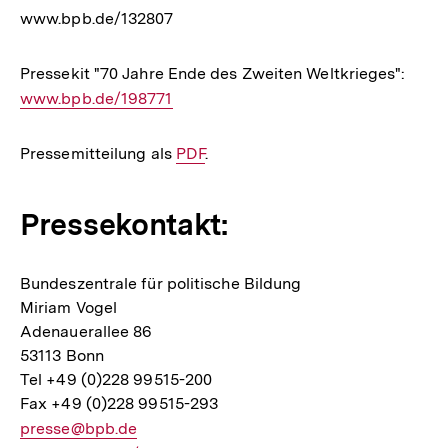
www.bpb.de/132807
Pressekit "70 Jahre Ende des Zweiten Weltkrieges":
Inter
www.bpb.de/198771
Link:
Pressemitteilung als
Interner
PDF
.
Link:
Pressekontakt:
Bundeszentrale für politische Bildung
Miriam Vogel
Adenauerallee 86
53113 Bonn
Tel +49 (0)228 99515-200
Fax +49 (0)228 99515-293
E-
presse@bpb.de