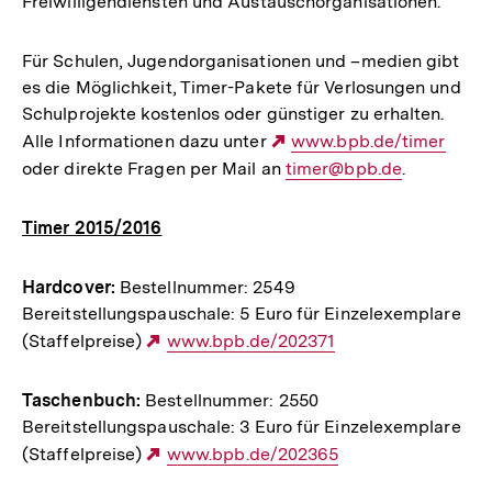
Freiwilligendiensten und Austauschorganisationen.
Für Schulen, Jugendorganisationen und –medien gibt
es die Möglichkeit, Timer-Pakete für Verlosungen und
Schulprojekte kostenlos oder günstiger zu erhalten.
Alle Informationen dazu unter
Externer
www.bpb.de/timer
oder direkte Fragen per Mail an
E-
timer@bpb.de
Link:
.
Mail
Link:
Timer 2015/2016
Hardcover:
Bestellnummer: 2549
Bereitstellungspauschale: 5 Euro für Einzelexemplare
(Staffelpreise)
Externer
www.bpb.de/202371
Link:
Taschenbuch:
Bestellnummer: 2550
Bereitstellungspauschale: 3 Euro für Einzelexemplare
(Staffelpreise)
Externer
www.bpb.de/202365
Link: