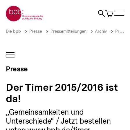
Direkt
Zur Startseite der bpb
zum
0
Artikel
Sho
Seiteninhalt
im
Naviga
Suche
springen
War
öffne
öffnen
öff
Pfadnavigation
Der
Brotkrümelnavigation
Die bpb
Presse
Pressemitteilungen
Archiv
Pressemitteilungen 2015
Timer
2015/2016
ist
da!
INHALTSNAVIGATION
|
ÖFFNEN
Presse
Presse
|
bpb.de
Der Timer 2015/2016 ist
da!
„Gemeinsamkeiten und
Unterschiede“ / Jetzt bestellen
unter: www.bpb.de/timer