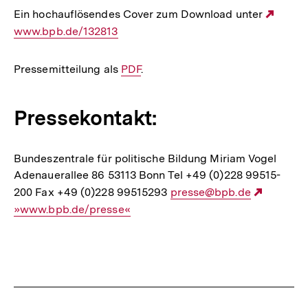
Ein hochauflösendes Cover zum Download unter
Exter
www.bpb.de/132813
Link:
Pressemitteilung als
Interner
PDF
.
Link:
Pressekontakt:
Bundeszentrale für politische Bildung Miriam Vogel
Adenauerallee 86 53113 Bonn Tel +49 (0)228 99515-
200 Fax +49 (0)228 99515293
E-
presse@bpb.de
Externer
»www.bpb.de/presse«
Mail
Link:
Link:
Fussnoten