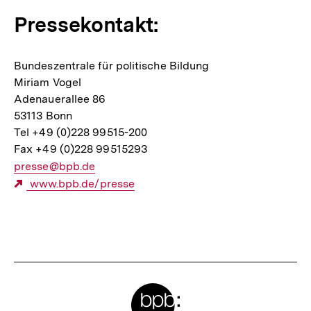
Pressekontakt:
Bundeszentrale für politische Bildung
Miriam Vogel
Adenauerallee 86
53113 Bonn
Tel +49 (0)228 99515-200
Fax +49 (0)228 99515293
E-
presse@bpb.de
Mail
Externer
www.bpb.de/presse
Link:
Link:
Fussnoten
Meta-