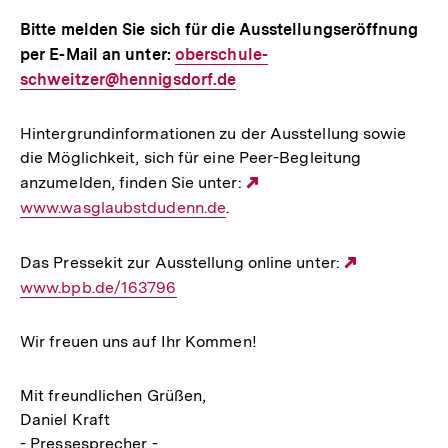
Bitte melden Sie sich für die Ausstellungseröffnung
per E-Mail an unter:
E-
oberschule-
schweitzer@hennigsdorf.de
Mail
Link:
Hintergrundinformationen zu der Ausstellung sowie
die Möglichkeit, sich für eine Peer-Begleitung
anzumelden, finden Sie unter:
Externer
www.wasglaubstdudenn.de
.
Link:
Das Pressekit zur Ausstellung online unter:
Externer
www.bpb.de/163796
Link:
Wir freuen uns auf Ihr Kommen!
Mit freundlichen Grüßen,
Daniel Kraft
- Pressesprecher -