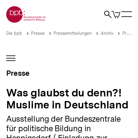
Direkt
Zur Startseite der bpb
zum
0
Artikel
Sho
Seiteninhalt
im
Naviga
Suche
springen
War
öffne
öffnen
öff
Pfadnavigation
Was
Brotkrümelnavigation
Die bpb
Presse
Pressemitteilungen
Archiv
Pressemitteilungen 2015
glaubst
du
denn?!
Muslime
INHALTSNAVIGATION
in
ÖFFNEN
Deutschland
Presse
|
Presse
|
Was glaubst du denn?!
bpb.de
Muslime in Deutschland
Ausstellung der Bundeszentrale
für politische Bildung in
Hennigsdorf / Einladung zur