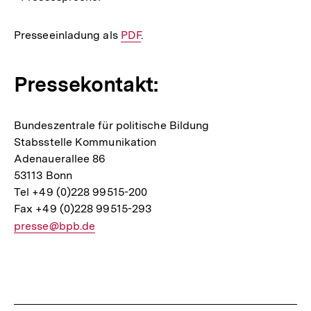
Presseeinladung als
Interner
PDF
.
Link:
Pressekontakt:
Bundeszentrale für politische Bildung
Stabsstelle Kommunikation
Adenauerallee 86
53113 Bonn
Tel +49 (0)228 99515-200
Fax +49 (0)228 99515-293
E-
presse@bpb.de
Mail
Link:
Fussnoten