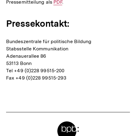
Pressemitteilung als
Interner
PDF
.
Link:
Pressekontakt:
Bundeszentrale für politische Bildung
Stabsstelle Kommunikation
Adenauerallee 86
53113 Bonn
Tel +49 (0)228 99515-200
Fax +49 (0)228 99515-293
Fussnoten
Meta-