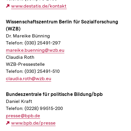
Externer
www.destatis.de/kontakt
Link:
Wissenschaftszentrum Berlin für Sozialforschung
(WZB)
Dr. Mareike Bünning
Telefon: (030) 25491-297
E-
mareike.buenning@wzb.eu
Claudia Roth
Mail
WZB-Pressestelle
Link:
Telefon: (030) 25491-510
E-
claudia.roth@wzb.eu
Mail
Link:
Bundeszentrale für politische Bildung/bpb
Daniel Kraft
Telefon: (0228) 99515-200
E-
presse@bpb.de
Mail
Externer
www.bpb.de/presse
Link:
Link: