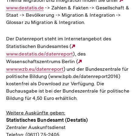
Thema Migration und Integration finden Sie unter
Exte
www.destatis.de
-> Zahlen & Fakten -> Gesellschaft &
Link:
Staat -> Bevölkerung -> Migration & Integration ->
Glossar zu Migration & Integration.
Der Datenreport steht im Internetangebot des
Statistischen Bundesamtes (
Externer
www.destatis.de/datenreport
), des
Link:
Wissenschaftszentrums Berlin (
Externer
www.wzb.eu/datenreport
) und der Bundeszentrale für
Link:
politische Bildung (www.bpb.de/datenreport2016)
kostenfrei als Download zur Verfügung. Die
Buchausgabe ist bei der Bundeszentrale für politische
Bildung für 4,50 Euro erhältlich.
Weitere Auskünfte geben:
Statistisches Bundesamt (Destatis)
Zentraler Auskunftsdienst
Telefon: (0611) 75-2405