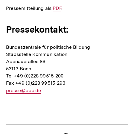
Pressemitteilung als
Interner
PDF
.
Link:
Pressekontakt:
Bundeszentrale für politische Bildung
Stabsstelle Kommunikation
Adenauerallee 86
53113 Bonn
Tel +49 (0)228 99515-200
Fax +49 (0)228 99515-293
E-
presse@bpb.de
Mail
Link:
Fussnoten