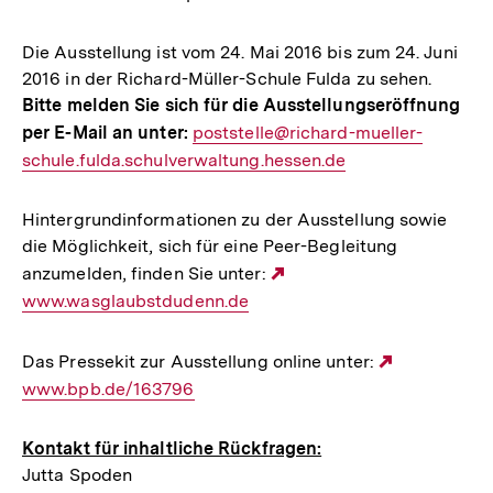
Die Ausstellung ist vom 24. Mai 2016 bis zum 24. Juni
2016 in der Richard-Müller-Schule Fulda zu sehen.
Bitte melden Sie sich für die Ausstellungseröffnung
per E-Mail an unter:
E-
poststelle@richard-mueller-
schule.fulda.schulverwaltung.hessen.de
Mail
Link:
Hintergrundinformationen zu der Ausstellung sowie
die Möglichkeit, sich für eine Peer-Begleitung
anzumelden, finden Sie unter:
Externer
www.wasglaubstdudenn.de
Link:
Das Pressekit zur Ausstellung online unter:
Externer
www.bpb.de/163796
Link:
Kontakt für inhaltliche Rückfragen:
Jutta Spoden