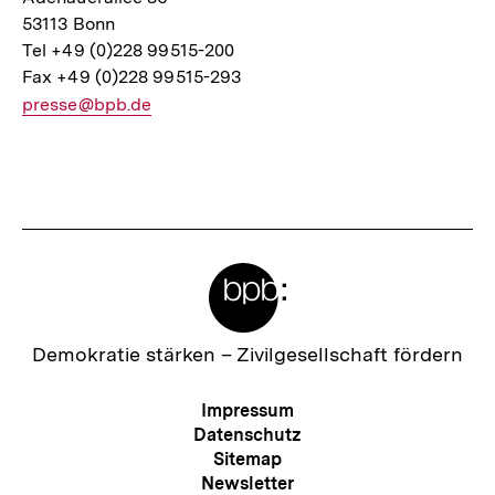
53113 Bonn
Tel +49 (0)228 99515-200
Fax +49 (0)228 99515-293
E-
presse@bpb.de
Mail
Link:
Fussnoten
Meta-
Links
Zur
Demokratie stärken –
Zivilgesellschaft fördern
Startseite
der
Meta-
Impressum
bpb
Navigation
Datenschutz
Sitemap
Newsletter