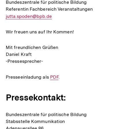
Bundeszentrale für politische Bildung
Referentin Fachbereich Veranstaltungen
E-
jutta.spoden@bpb.de
Mail
Link:
Wir freuen uns auf Ihr Kommen!
Mit freundlichen Grüßen
Daniel Kraft
-Pressesprecher-
Presseeinladung als
Interner
PDF
.
Link:
Pressekontakt:
Bundeszentrale für politische Bildung
Stabsstelle Kommunikation
Adenauerallee 86