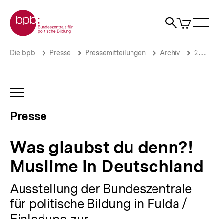
Direkt
Zur Startseite der bpb
zum
0
Artikel
Sho
Seiteninhalt
im
Naviga
Suche
springen
War
öffne
öffnen
öff
Pfadnavigation
Was
Brotkrümelnavigation
Die bpb
Presse
Pressemitteilungen
Archiv
2016
glaubst
du
denn?!
Muslime
INHALTSNAVIGATION
in
ÖFFNEN
Deutschland
Presse
|
Presse
|
Was glaubst du denn?!
bpb.de
Muslime in Deutschland
Ausstellung der Bundeszentrale
für politische Bildung in Fulda /
Einladung zur