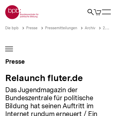
Direkt
Zur Startseite der bpb
zum
0
Artikel
Sho
Seiteninhalt
im
Naviga
Suche
springen
War
öffne
öffnen
öff
Pfadnavigation
Relaunch
Brotkrümelnavigation
Die bpb
Presse
Pressemitteilungen
Archiv
2016
fluter.de
|
Presse
|
INHALTSNAVIGATION
bpb.de
ÖFFNEN
Presse
Relaunch fluter.de
Das Jugendmagazin der
Bundeszentrale für politische
Bildung hat seinen Auftritt im
Internet rundum erneuert / Ein