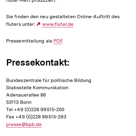
fluter-Heft produziert.
Sie finden den neu gestalteten Online-Auftritt des
fluters unter:
Externer
www.fluter.de
Link:
Pressemitteilung als
Interner
PDF
.
Link:
Pressekontakt:
Bundeszentrale für politische Bildung
Stabsstelle Kommunikation
Adenauerallee 86
53113 Bonn
Tel +49 (0)228 99515-200
Fax +49 (0)228 99515-293
E-
presse@bpb.de
Mail