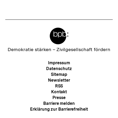
Link:
Fussnoten
Meta-
Links
Zur
Demokratie stärken –
Zivilgesellschaft fördern
Startseite
der
Meta-
Impressum
bpb
Navigation
Datenschutz
Sitemap
Newsletter
RSS
Kontakt
Presse
Barriere melden
Erklärung zur Barrierefreiheit