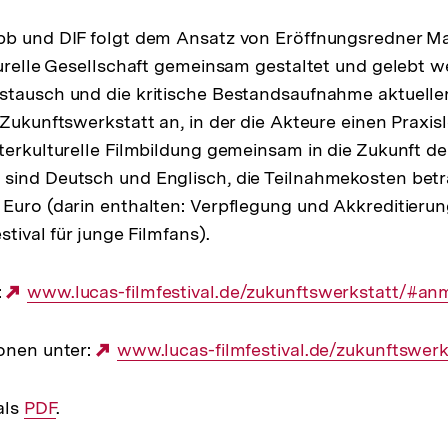
b und DIF folgt dem Ansatz von Eröffnungsredner Mar
turelle Gesellschaft gemeinsam gestaltet und gelebt 
tausch und die kritische Bestandsaufnahme aktueller
 Zukunftswerkstatt an, in der die Akteure einen Praxis
terkulturelle Filmbildung gemeinsam in die Zukunft d
sind Deutsch und Englisch, die Teilnahmekosten bet
Euro (darin enthalten: Verpflegung und Akkreditieru
stival für junge Filmfans).
:
Externer
www.lucas-filmfestival.de/zukunftswerkstatt/#a
Link:
onen unter:
Externer
www.lucas-filmfestival.de/zukunftswerk
Link:
als
Interner
PDF
.
Link: