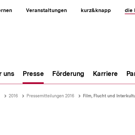
ernen
Veranstaltungen
kurz&knapp
die
r uns
Presse
Förderung
Karriere
Pa
ion
2016
Pressemitteilungen 2016
Film, Flucht und Interkult