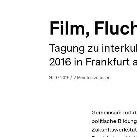
a
ÖFFNEN
t
i
Film, Fluc
o
n
Tagung zu interkul
2016 in Frankfurt
20.07.2016
/ 2 Minuten zu lesen
Gemeinsam mit dem
politische Bildu
Zukunftswerkstatt