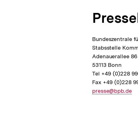
Presse
Bundeszentrale fü
Stabsstelle Komm
Adenauerallee 86
53113 Bonn
Tel +49 (0)228 9
Fax +49 (0)228 9
E-
presse@bpb.de
Mail
Fussnoten
Link: