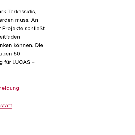
k Terkessidis,
werden muss. An
 Projekte schließt
leitfaden
enken können. Die
ragen 50
ng für LUCAS –
nmeldung
statt