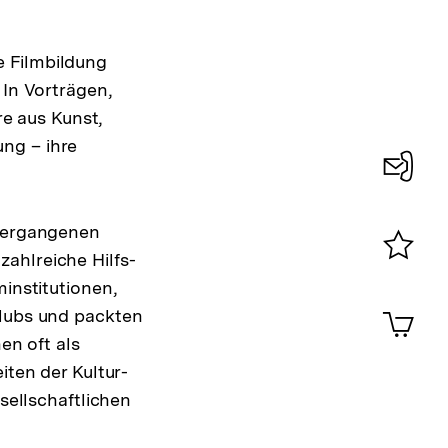
e Filmbildung
 In Vorträgen,
e aus Kunst,
ng – ihre
Konta
0
 vergangenen
ahlreiche Hilfs-
Merklist
minstitutionen,
ansehen
0
Artik
clubs und packten
im
en oft als
Shop-
iten der Kultur-
Warenko
ansehen
esellschaftlichen