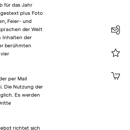
 für das Jahr
agestext plus Foto
en, Feier- und
Sprachen der Welt
 Inhalten der
Konta
ner berühmten
0
vier
Merklist
ansehen
0
Artik
im
er per Mail
Shop-
i. Die Nutzung der
Warenko
glich. Es werden
ansehen
ritte
ebot richtet sich