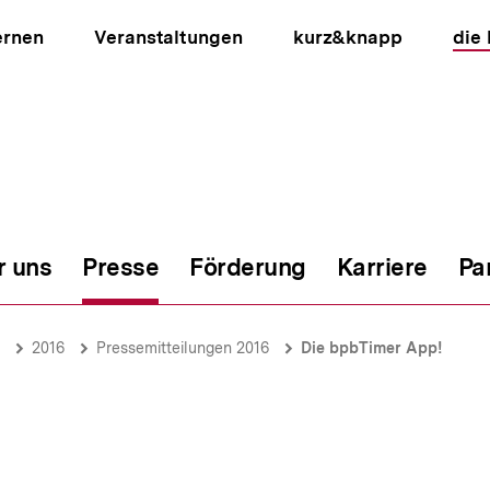
ernen
Veranstaltungen
kurz&knapp
die
r uns
Presse
Förderung
Karriere
Pa
ion
2016
Pressemitteilungen 2016
Die bpbTimer App!