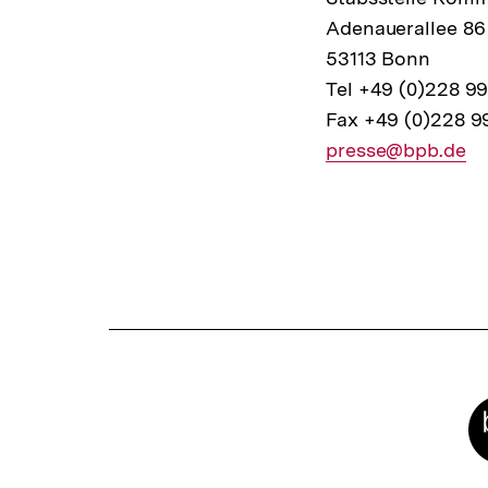
Adenauerallee 86
53113 Bonn
Tel +49 (0)228 9
Fax +49 (0)228 9
E-
presse@bpb.de
Mail
Fussnoten
Link:
Meta-