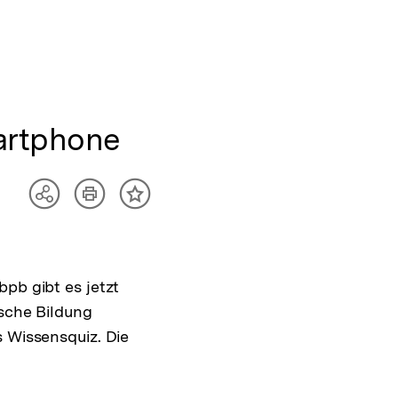
martphone
Artikel
Teilen
Inhalt
drucken
Optionen
merken
anzeigen
pb gibt es jetzt
ische Bildung
s Wissensquiz. Die