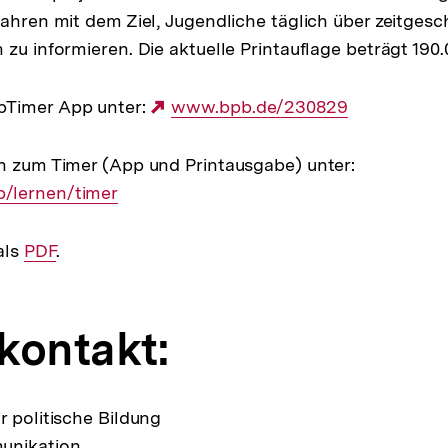
Jahren mit dem Ziel, Jugendliche täglich über zeitgesc
 zu informieren. Die aktuelle Printauflage beträgt 190
bTimer App unter:
Externer
www.bpb.de/230829
Link:
n zum Timer (App und Printausgabe) unter:
Interner
/lernen/timer
Link:
als
Interner
PDF
.
Link:
kontakt:
r politische Bildung
unikation