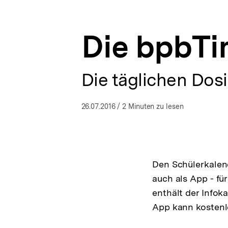
a
ÖFFNEN
t
i
Die bpbTi
o
n
Die täglichen Dos
26.07.2016
/ 2 Minuten zu lesen
Den Schülerkalend
auch als App - fü
enthält der Infok
App kann kostenl