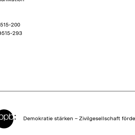
9515-200
9515-293
Zur
Demokratie stärken –
Zivilgesellschaft förd
Startseite
der
bpb