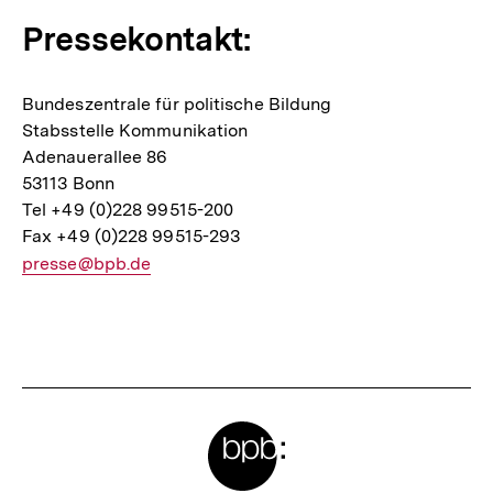
Pressekontakt:
Bundeszentrale für politische Bildung
Stabsstelle Kommunikation
Adenauerallee 86
53113 Bonn
Tel +49 (0)228 99515-200
Fax +49 (0)228 99515-293
E-
presse@bpb.de
Mail
Link:
Fussnoten
Meta-
Links