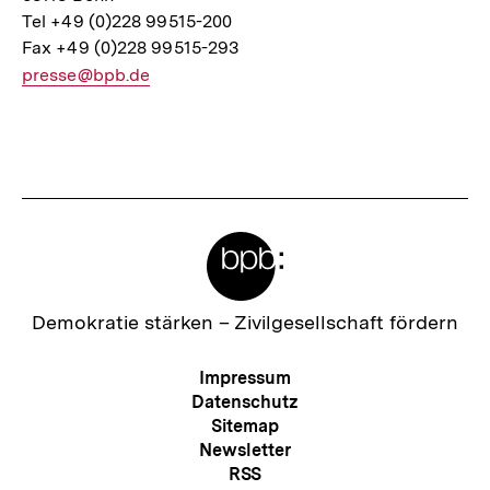
Tel +49 (0)228 99515-200
Fax +49 (0)228 99515-293
E-
presse@bpb.de
Mail
Link:
Fussnoten
Meta-
Links
Zur
Demokratie stärken –
Zivilgesellschaft fördern
Startseite
der
Meta-
Impressum
bpb
Navigation
Datenschutz
Sitemap
Newsletter
RSS