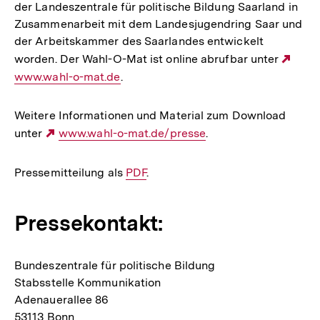
der Landeszentrale für politische Bildung Saarland in
Zusammenarbeit mit dem Landesjugendring Saar und
der Arbeitskammer des Saarlandes entwickelt
worden. Der Wahl-O-Mat ist online abrufbar unter
Exte
www.wahl-o-mat.de
.
Link
Weitere Informationen und Material zum Download
unter
Externer
www.wahl-o-mat.de/presse
.
Link:
Pressemitteilung als
Interner
PDF
.
Link:
Pressekontakt:
Bundeszentrale für politische Bildung
Stabsstelle Kommunikation
Adenauerallee 86
53113 Bonn