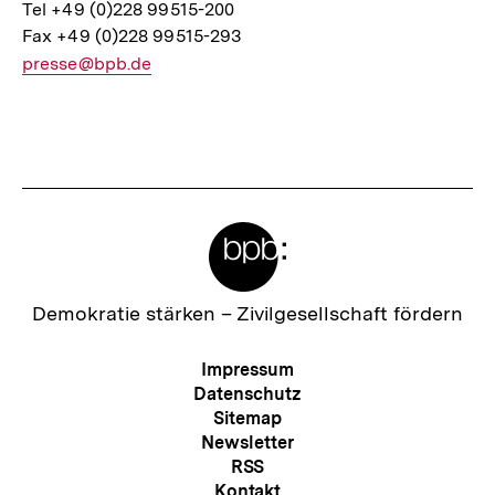
Tel +49 (0)228 99515-200
Fax +49 (0)228 99515-293
E-
presse@bpb.de
Mail
Link:
Fussnoten
Meta-
Links
Zur
Demokratie stärken –
Zivilgesellschaft fördern
Startseite
der
Meta-
Impressum
bpb
Navigation
Datenschutz
Sitemap
Newsletter
RSS
Kontakt