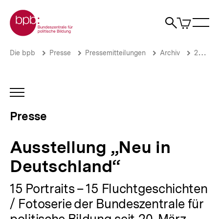
Direkt
Zur Startseite der bpb
zum
0
Artikel
Sho
Seiteninhalt
im
Naviga
Suche
springen
War
öffne
öffnen
öff
Pfadnavigation
Ausstellung
Brotkrümelnavigation
Die bpb
Presse
Pressemitteilungen
Archiv
2017
„Neu
in
Deutschland“
|
INHALTSNAVIGATION
Presse
ÖFFNEN
|
Presse
bpb.de
Ausstellung „Neu in
Deutschland“
15 Portraits – 15 Fluchtgeschichten
/ Fotoserie der Bundeszentrale für
politische Bildung seit 20. März