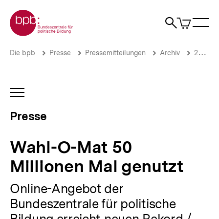
Direkt
Zur Startseite der bpb
zum
0
Artikel
Sho
Seiteninhalt
im
Naviga
Suche
springen
War
öffne
öffnen
öff
Pfadnavigation
Wahl-
Brotkrümelnavigation
Die bpb
Presse
Pressemitteilungen
Archiv
2017
O-
Mat
50
Millionen
INHALTSNAVIGATION
Mal
ÖFFNEN
genutzt
Presse
|
Presse
|
Wahl-O-Mat 50
bpb.de
Millionen Mal genutzt
Online-Angebot der
Bundeszentrale für politische
Bildung erreicht neuen Rekord /