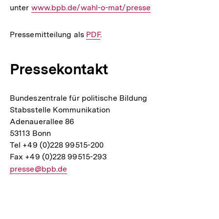
unter
Interner
www.bpb.de/wahl-o-mat/presse
Link:
Pressemitteilung als
Interner
PDF
.
Link:
Pressekontakt
Bundeszentrale für politische Bildung
Stabsstelle Kommunikation
Adenauerallee 86
53113 Bonn
Tel +49 (0)228 99515-200
Fax +49 (0)228 99515-293
E-
presse@bpb.de
Mail
Link:
Fussnoten