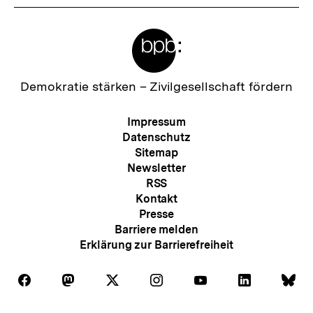
Meta-
Links
Zur
Demokratie stärken –
Zivilgesellschaft fördern
Startseite
der
Meta-
Impressum
bpb
Navigation
Datenschutz
Sitemap
Newsletter
RSS
Kontakt
Presse
Barriere melden
Erklärung zur Barrierefreiheit
Auf
Auf
Auf
Auf
Auf
Auf
Au
Folgen
Folgen
Folgen
Folgen
Folgen
Folgen
Fol
Facebook
Mastodon
X
Instagram
Youtube
LinkedIn
Bl
Sie
Sie
Sie
Sie
Sie
Sie
Sie
Zum