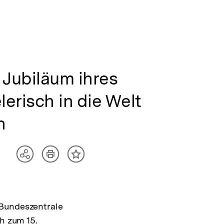
. Jubiläum ihres
erisch in die Welt
n
Artikel
Teilen
Inhalt
drucken
Optionen
merken
anzeigen
 Bundeszentrale
ch zum 15.