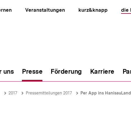
ernen
Veranstaltungen
kurz&knapp
die
r uns
Presse
Förderung
Karriere
Pa
ion
2017
Pressemitteilungen 2017
Per App ins HanisauLand