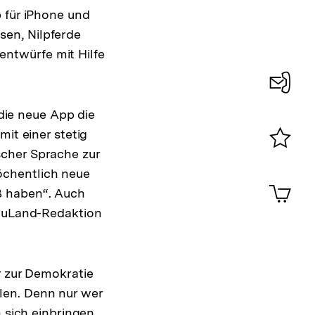
 für iPhone und
en, Nilpferde
ntwürfe mit Hilfe
Konta
ie neue App die
0
it einer stetig
scher Sprache zur
Merklist
öchentlich neue
ansehen
0
Artik
ß haben“. Auch
im
sauLand-Redaktion
Shop-
Warenko
ansehen
r zur Demokratie
len. Denn nur wer
n sich einbringen