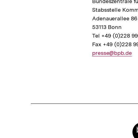
Bundeszentrale fü
Stabsstelle Komm
Adenauerallee 86
53113 Bonn
Tel +49 (0)228 9
Fax +49 (0)228 9
E-
presse@bpb.de
Mail
Fussnoten
Link:
Meta-