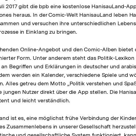
uli 2017 gibt die bpb eine kostenlose HanisauLand-App
nes heraus. In der Comic-Welt HanisauLand leben Has
ammen und versuchen ihre unterschiedlichen Lebense
ozesse in Einklang zu bringen.
enden Online-Angebot und den Comic-Alben bietet d
mierter Form. Unter anderem steht das Politik-Lexikon m
an Begriffen und Erklärungen in deutscher und arabi
dem werden ein Kalender, verschiedene Spiele und w
. Alles getreu dem Motto „Politik verstehen und Spa
 jungen Nutzer direkt über die App stellen. Die Hani
nt und leicht verständlich.
and ist es, eine möglichst frühe Verbindung der Kinde
es Zusammenlebens in unserer Gesellschaft herzustel
itische und gesellschaftliche System funktioniert, kan