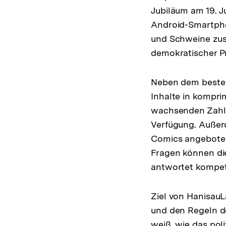
Jubiläum am 19. J
Android-Smartpho
und Schweine zus
demokratischer Pr
Neben dem besteh
Inhalte in kompri
wachsenden Zahl 
Verfügung. Außer
Comics angeboten
Fragen können die
antwortet kompete
Ziel von HanisauL
und den Regeln d
weiß, wie das pol