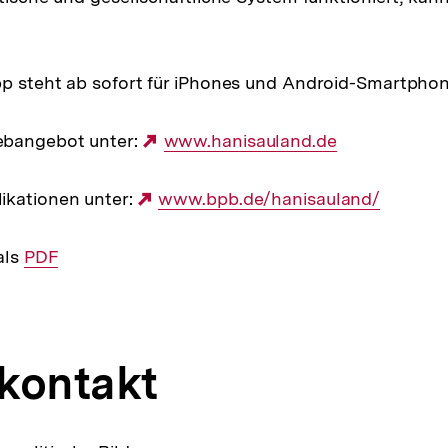
p steht ab sofort für iPhones und Android-Smartphon
ebangebot unter:
Externer
www.hanisauland.de
Link:
ikationen unter:
Externer
www.bpb.de/hanisauland/
Link:
als
Interner
PDF
Link:
kontakt