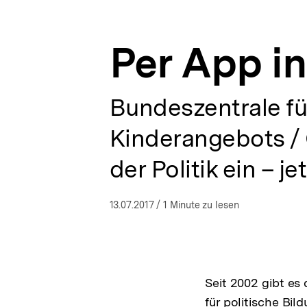
a
ÖFFNEN
t
i
Per App i
o
n
Bundeszentrale für
Kinderangebots / C
der Politik ein – 
13.07.2017
/ 1 Minute zu lesen
Seit 2002 gibt es
für politische Bi