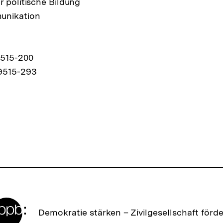
r politische Bildung
unikation
9515-200
9515-293
Zur
Demokratie stärken –
Zivilgesellschaft förd
Startseite
der