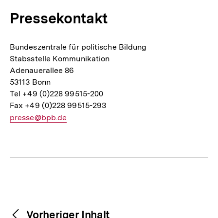
Pressekontakt
Bundeszentrale für politische Bildung
Stabsstelle Kommunikation
Adenauerallee 86
53113 Bonn
Tel +49 (0)228 99515-200
Fax +49 (0)228 99515-293
E-
presse@bpb.de
Mail
Link:
Fussnoten
Weitere
Content-
Vorheriger Inhalt