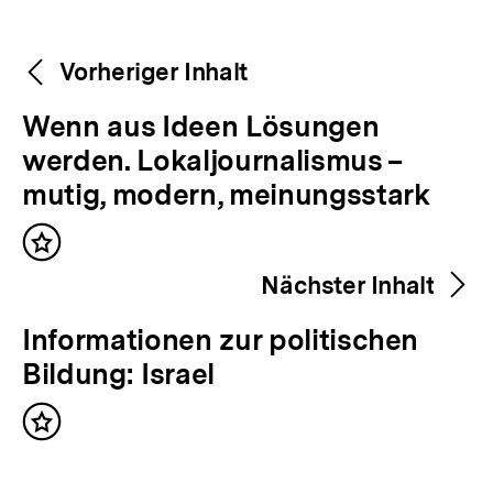
Weitere
Content-
Vorheriger Inhalt
Navigation
Inhalte
V
Wenn aus Ideen Lösungen
o
werden. Lokaljournalismus –
r
mutig, modern, meinungsstark
h
Inhalt
e
merken
Nächster Inhalt
r
i
N
Informationen zur politischen
g
ä
Bildung: Israel
e
c
r
Inhalt
h
merken
I
s