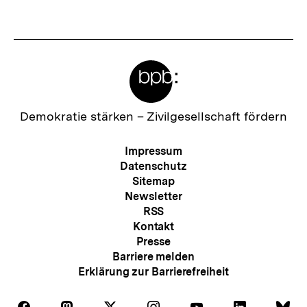
n
t
h
e
a
r
l
Meta-
I
t
Links
n
:
h
Zur
Demokratie stärken –
Zivilgesellschaft fördern
Startseite
a
der
Meta-
Impressum
l
bpb
Navigation
Datenschutz
t
Sitemap
Newsletter
:
RSS
Kontakt
Presse
Barriere melden
Erklärung zur Barrierefreiheit