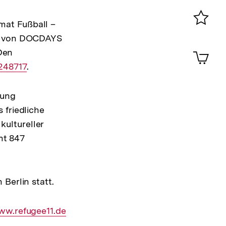
0
mat Fußball –
Merklist
ls von DOCDAYS
ansehen
0
Den
Artik
im
248717
.
Shop-
Warenko
ansehen
tung
 friedliche
ultureller
mt 847
Berlin statt.
terner
w.refugee11.de
nk: