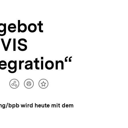
gebot
IVIS
egration“
Artikel
Teilen
Inhalt
drucken
Optionen
merken
anzeigen
ung/bpb wird heute mit dem