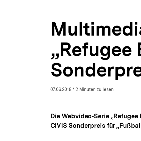
+
a
ÖFFNEN
Integration“
t
|
i
Presse
Multimedi
o
|
n
bpb.de
„Refugee E
Sonderprei
07.06.2018
/ 2 Minuten zu lesen
Die Webvideo-Serie „Refugee E
CIVIS Sonderpreis für „Fußball