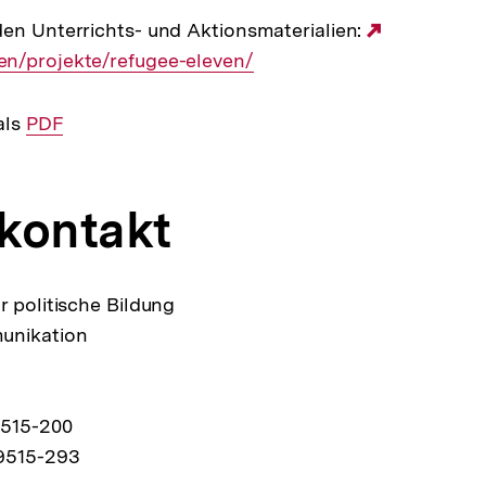
en Unterrichts- und Aktionsmaterialien:
Externer
n/projekte/refugee-eleven/
Link:
als
Interner
PDF
Link:
kontakt
r politische Bildung
unikation
9515-200
9515-293