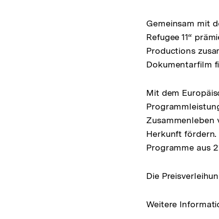
Gemeinsam mit de
Refugee 11“ präm
Productions zusa
Dokumentarfilm f
Mit dem Europäisc
Programmleistunge
Zusammenleben vo
Herkunft fördern
Programme aus 21
Die Preisverleihu
Weitere Informati