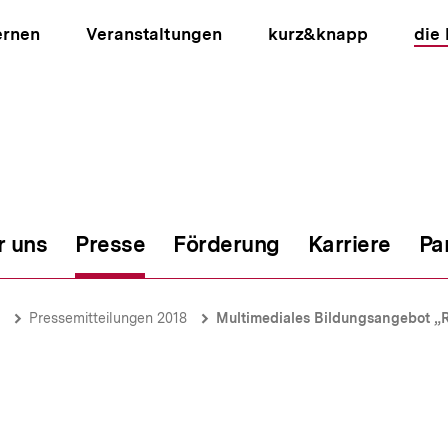
ernen
Veranstaltungen
kurz&knapp
die
r uns
Presse
Förderung
Karriere
Pa
ion
Pressemitteilungen 2018
Multimediales Bildungsangebot „Refugee 