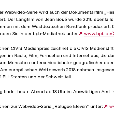
r Webvideo-Serie wird auch der Dokumentarfilm „Hei
iert. Der Langfilm von Jean Boué wurde 2016 ebenfal
mmen mit dem Westdeutschen Rundfunk produziert. 
inden Sie in der bpb-Mediathek unter
Externer
www.bpb.de/
Link:
hen CIVIS Medienpreis zeichnet die CIVIS Medienstif
n im Radio, Film, Fernsehen und Internet aus, die das
n Menschen unterschiedlichster geografischer oder k
. Am europäischen Wettbewerb 2018 nahmen insgesa
 EU-Staaten und der Schweiz teil.
ng findet heute Abend ab 18 Uhr im Auswärtigen Amt in 
onen zur Webvideo-Serie „Refugee Eleven“ unter:
Ex
ww
Li