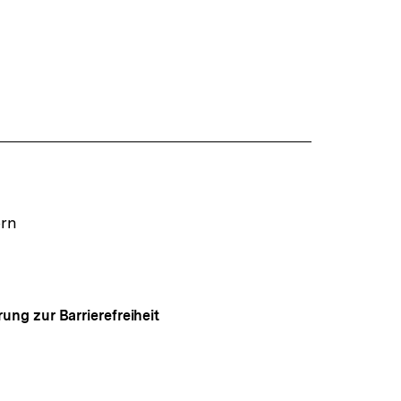
ern
rung zur Barrierefreiheit
Auf
gen