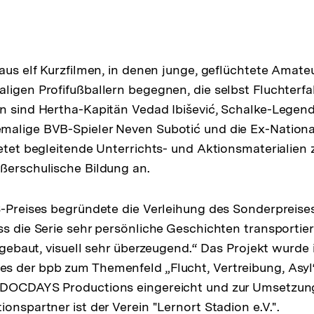
 aus elf Kurzfilmen, in denen junge, geflüchtete Amate
ligen Profifußballern begegnen, die selbst Fluchter
n sind Hertha-Kapitän Vedad Ibišević, Schalke-Legen
alige BVB-Spieler Neven Subotić und die Ex-National
etet begleitende Unterrichts- und Aktionsmaterialien zu
ßerschulische Bildung an.
S-Preises begründete die Verleihung des Sonderpreise
ss die Serie sehr persönliche Geschichten transportier
aufgebaut, visuell sehr überzeugend.“ Das Projekt wurd
s der bpb zum Themenfeld „Flucht, Vertreibung, Asyl
 DOCDAYS Productions eingereicht und zur Umsetzun
onspartner ist der Verein "Lernort Stadion e.V.".