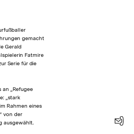
urfußballer
fahrungen gemacht
de Gerald
spielerin Fatmire
r Serie für die
s an „Refugee
e: „stark
e im Rahmen eines
“ von der
g ausgewählt.
Konta