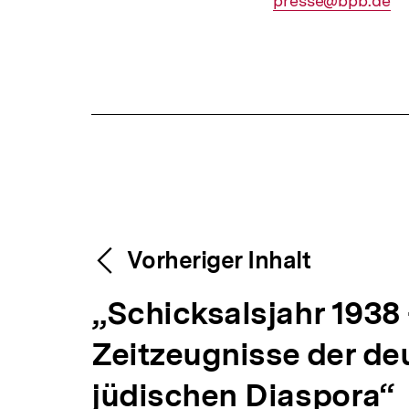
E-
presse@bpb.de
Mail
Fussnoten
Link:
Content-
Weitere
Vorheriger Inhalt
Navigation
V
„Schicksalsjahr 1938 
Inhalte
o
Zeitzeugnisse der de
r
jüdischen Diaspora“