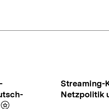
-
N
Streaming-K
utsch-
ä
Netzpolitik
c
Inhalt