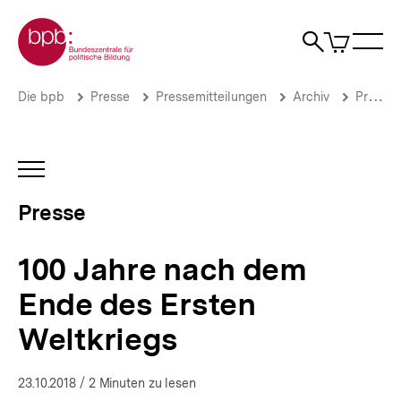
Direkt
Zur Startseite der bpb
zum
0
Artikel
Sho
Seiteninhalt
im
Naviga
Suche
springen
War
öffne
öffnen
öff
Pfadnavigation
100
Brotkrümelnavigation
Die bpb
Presse
Pressemitteilungen
Archiv
Pressemitteilungen 2018
Jahre
nach
dem
Ende
INHALTSNAVIGATION
des
ÖFFNEN
Ersten
Presse
Weltkriegs
|
Presse
100 Jahre nach dem
|
bpb.de
Ende des Ersten
Weltkriegs
23.10.2018
/ 2 Minuten zu lesen