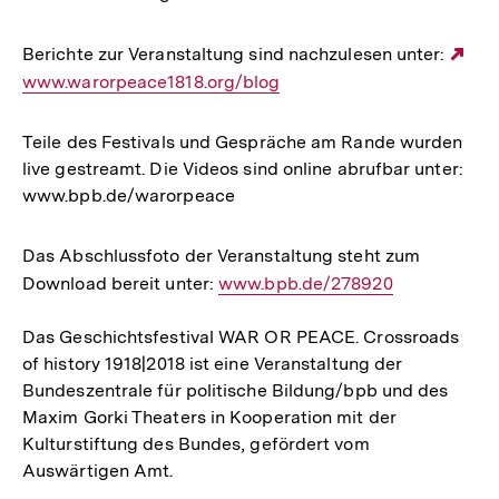
Berichte zur Veranstaltung sind nachzulesen unter:
Ext
www.warorpeace1818.org/blog
Lin
Teile des Festivals und Gespräche am Rande wurden
live gestreamt. Die Videos sind online abrufbar unter:
www.bpb.de/warorpeace
Das Abschlussfoto der Veranstaltung steht zum
Download bereit unter:
Interner
www.bpb.de/278920
Link:
Das Geschichtsfestival WAR OR PEACE. Crossroads
of history 1918|2018 ist eine Veranstaltung der
Bundeszentrale für politische Bildung/bpb und des
Maxim Gorki Theaters in Kooperation mit der
Kulturstiftung des Bundes, gefördert vom
Auswärtigen Amt.