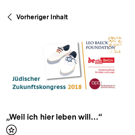
Weitere
Content-
Vorheriger Inhalt
Navigation
Inhalte
V
„Weil ich hier leben will…“
o
Inhalt