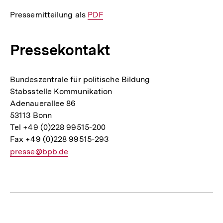
Pressemitteilung als
Interner
PDF
Link:
Pressekontakt
Bundeszentrale für politische Bildung
Stabsstelle Kommunikation
Adenauerallee 86
53113 Bonn
Tel +49 (0)228 99515-200
Fax +49 (0)228 99515-293
E-
presse@bpb.de
Mail
Link:
Fussnoten