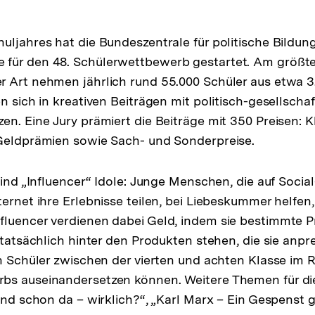
uljahres hat die Bundeszentrale für politische Bildun
für den 48. Schülerwettbewerb gestartet. Am größt
 Art nehmen jährlich rund 55.000 Schüler aus etwa 3.
en sich in kreativen Beiträgen mit politisch-gesellsch
en. Eine Jury prämiert die Beiträge mit 350 Preisen: 
 Geldprämien sowie Sach- und Sonderpreise.
sind „Influencer“ Idole: Junge Menschen, die auf Socia
ernet ihre Erlebnisse teilen, bei Liebeskummer helfen,
fluencer verdienen dabei Geld, indem sie bestimmte 
 tatsächlich hinter den Produkten stehen, die sie anpre
ch Schüler zwischen der vierten und achten Klasse im
bs auseinandersetzen können. Weitere Themen für di
sind schon da – wirklich?“, „Karl Marx – Ein Gespenst 