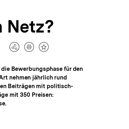
m Netz?
Artikel
Teilen
Inhalt
drucken
Optionen
merken
anzeigen
b die Bewerbungsphase für den
Art nehmen jährlich rund
ven Beiträgen mit politisch-
äge mit 350 Preisen:
se.