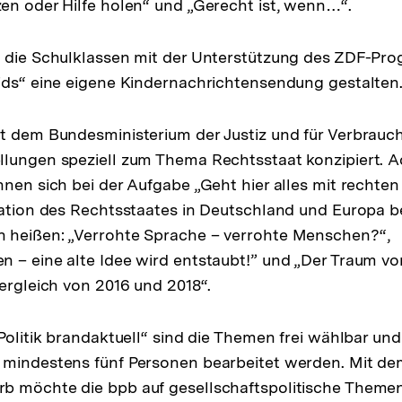
en oder Hilfe holen“ und „Gerecht ist, wenn…“.
n die Schulklassen mit der Unterstützung des ZDF-Pr
ids“ eine eigene Kindernachrichtensendung gestalten
it dem Bundesministerium der Justiz und für Verbrau
lungen speziell zum Thema Rechtsstaat konzipiert. Ac
nnen sich bei der Aufgabe „Geht hier alles mit rechten
uation des Rechtsstaates in Deutschland und Europa b
 heißen: „Verrohte Sprache – verrohte Menschen?“,
 – eine alte Idee wird entstaubt!” und „Der Traum vo
Vergleich von 2016 und 2018“.
„Politik brandaktuell“ sind die Themen frei wählbar un
 mindestens fünf Personen bearbeitet werden. Mit d
b möchte die bpb auf gesellschaftspolitische Themen