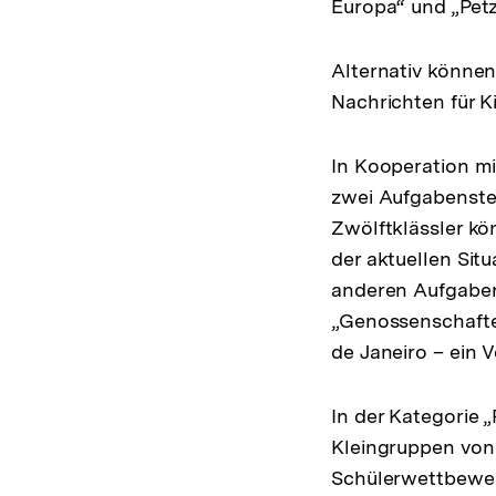
Europa“ und „Petz
Alternativ könne
Nachrichten für K
In Kooperation m
zwei Aufgabenstel
Zwölftklässler kö
der aktuellen Sit
anderen Aufgaben
„Genossenschaften
de Janeiro – ein 
In der Kategorie 
Kleingruppen von
Schülerwettbewer