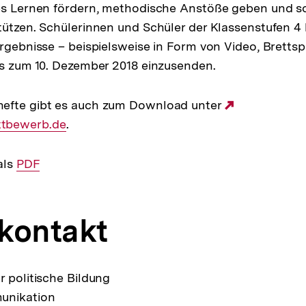
es Lernen fördern, methodische Anstöße geben und so
tützen. Schülerinnen und Schüler der Klassenstufen 4 
Ergebnisse – beispielsweise in Form von Video, Brettsp
is zum 10. Dezember 2018 einzusenden.
efte gibt es auch zum Download unter
Externer
tbewerb.de
.
Link:
als
Interner
PDF
Link:
kontakt
r politische Bildung
unikation