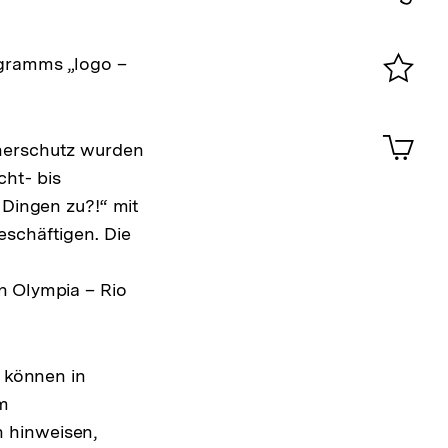
Konta
0
ogramms „logo –
.
Merklist
ansehen
0
Artik
cherschutz wurden
im
ht- bis
Shop-
Warenko
 Dingen zu?!“ mit
ansehen
eschäftigen. Die
n Olympia – Rio
d können in
em
 hinweisen,