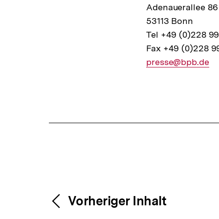
Adenauerallee 86
53113 Bonn
Tel +49 (0)228 9
Fax +49 (0)228 9
E-
presse@bpb.de
Mail
Fussnoten
Link:
Content-
Weitere
Vorheriger Inhalt
Navigation