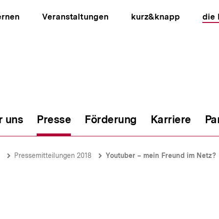
ernen
Veranstaltungen
kurz&knapp
die
r uns
Presse
Förderung
Karriere
Pa
ion
Pressemitteilungen 2018
Youtuber – mein Freund im Netz?