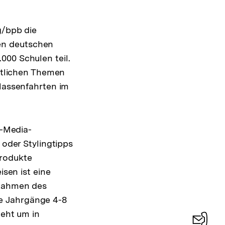
g/bpb die
en deutschen
000 Schulen teil.
aftlichen Themen
Klassenfahrten im
l-Media-
 oder Stylingtipps
Produkte
isen ist eine
 Rahmen des
e Jahrgänge 4-8
geht um in