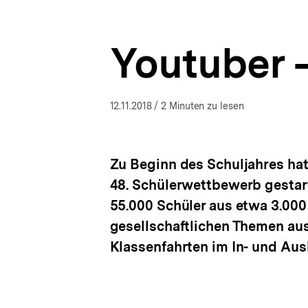
|
a
ÖFFNEN
bpb.de
t
i
Youtuber 
o
n
12.11.2018
/ 2 Minuten zu lesen
Zu Beginn des Schuljahres ha
48. Schülerwettbewerb gestar
55.000 Schüler aus etwa 3.000 
gesellschaftlichen Themen aus
Klassenfahrten im In- und Au