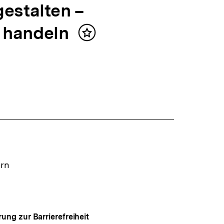
estalten –
 handeln
Inhalt
merken
ern
rung zur Barrierefreiheit