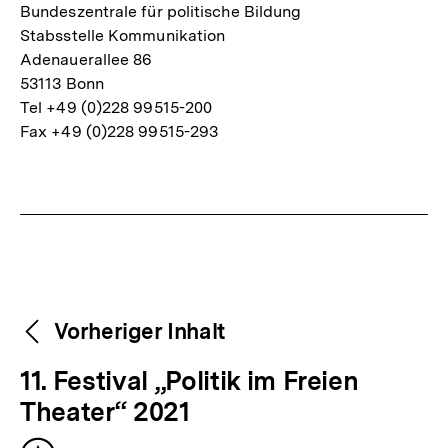
Bundeszentrale für politische Bildung
Stabsstelle Kommunikation
Adenauerallee 86
53113 Bonn
Tel +49 (0)228 99515-200
Fax +49 (0)228 99515-293
Fussnoten
Weitere
Content-
Vorheriger Inhalt
Navigation
Inhalte
V
11. Festival „Politik im Freien
o
Theater“ 2021
r