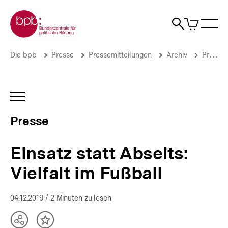
Direkt
Zur Startseite der bpb
zum
0
Artikel
Sho
Seiteninhalt
im
Naviga
Suche
springen
War
öffne
öffnen
öff
Pfadnavigation
Einsatz
Brotkrümelnavigation
Die bpb
Presse
Pressemitteilungen
Archiv
Pressemitteilungen 2019
statt
Abseits:
Vielfalt
im
INHALTSNAVIGATION
Fußball
ÖFFNEN
|
Presse
Presse
|
bpb.de
Einsatz statt Abseits:
Vielfalt im Fußball
04.12.2019
/ 2 Minuten zu lesen
Teilen
Inhalt