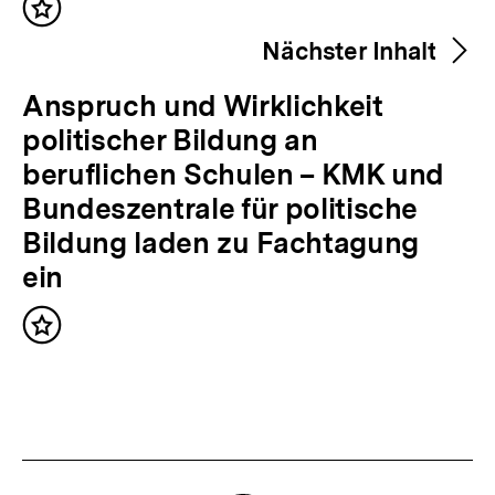
Inhalt
h
merken
Nächster Inhalt
e
r
N
Anspruch und Wirklichkeit
i
ä
politischer Bildung an
g
c
beruflichen Schulen – KMK und
e
h
Bundeszentrale für politische
r
s
Bildung laden zu Fachtagung
I
t
ein
n
e
h
Inhalt
r
merken
a
I
l
n
t
h
:
a