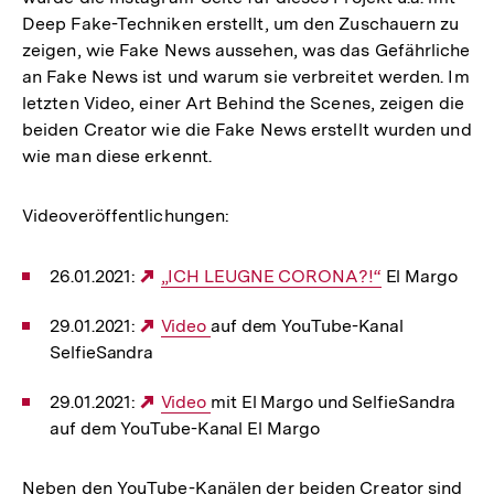
Deep Fake-Techniken erstellt, um den Zuschauern zu
zeigen, wie Fake News aussehen, was das Gefährliche
an Fake News ist und warum sie verbreitet werden. Im
letzten Video, einer Art Behind the Scenes, zeigen die
beiden Creator wie die Fake News erstellt wurden und
wie man diese erkennt.
Videoveröffentlichungen:
26.01.2021:
Externer
„ICH LEUGNE CORONA?!“
El Margo
Link:
29.01.2021:
Externer
Video
auf dem YouTube-Kanal
SelfieSandra
Link:
29.01.2021:
Externer
Video
mit El Margo und SelfieSandra
auf dem YouTube-Kanal El Margo
Link:
Neben den YouTube-Kanälen der beiden Creator sind