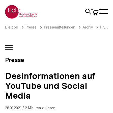
Direkt
Zur Startseite der bpb
zum
0
Artikel
Sho
Seiteninhalt
im
Naviga
Suche
springen
War
öffne
öffnen
öff
Pfadnavigation
Desinformationen
Brotkrümelnavigation
Die bpb
Presse
Pressemitteilungen
Archiv
Pressemitteilungen 2021
auf
YouTube
und
Social
INHALTSNAVIGATION
Media
ÖFFNEN
|
Presse
Presse
|
bpb.de
Desinformationen auf
YouTube und Social
Media
28.01.2021
/ 2 Minuten zu lesen