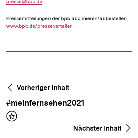
E-
presse@bpb.de
Mail
Link:
Pressemitteilungen der bpb abonnieren/abbestellen:
Inte
www.bpb.de/presseverteiler
Link
Fussnoten
Weitere
Content-
Vorheriger Inhalt
Navigation
Inhalte
V
#meinfernsehen2021
o
Inhalt
r
merken
Nächster Inhalt
h