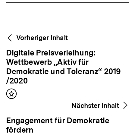
Weitere
Content-
Vorheriger Inhalt
Navigation
Inhalte
V
Digitale Preisverleihung:
o
Wettbewerb „Aktiv für
r
Demokratie und Toleranz“ 2019
h
/2020
e
Inhalt
r
merken
Nächster Inhalt
i
g
N
Engagement für Demokratie
e
ä
fördern