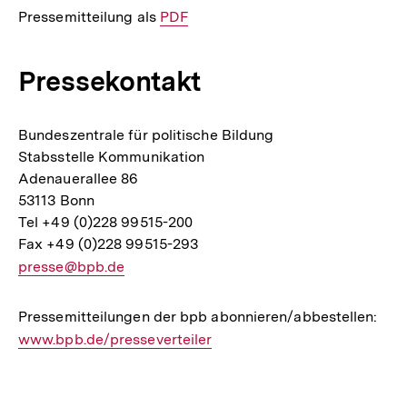
Pressemitteilung als
Interner
PDF
Link:
Pressekontakt
Bundeszentrale für politische Bildung
Stabsstelle Kommunikation
Adenauerallee 86
53113 Bonn
Tel +49 (0)228 99515-200
Fax +49 (0)228 99515-293
E-
presse@bpb.de
Mail
Link:
Pressemitteilungen der bpb abonnieren/abbestellen:
Inte
www.bpb.de/presseverteiler
Link
Fussnoten