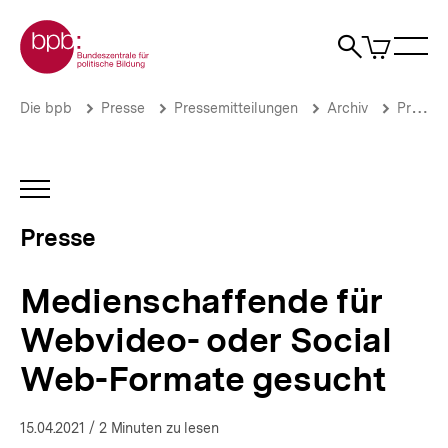
Direkt
Zur Startseite der bpb
zum
0
Artikel
Sho
Seiteninhalt
im
Naviga
Suche
springen
War
öffne
öffnen
öff
Pfadnavigation
Medienschaffende
Brotkrümelnavigation
Die bpb
Presse
Pressemitteilungen
Archiv
Pressemitteilungen 2021
für
Webvideo-
oder
Social
INHALTSNAVIGATION
Web-
ÖFFNEN
Formate
Presse
gesucht
|
Presse
Medienschaffende für
|
bpb.de
Webvideo- oder Social
Web-Formate gesucht
15.04.2021
/ 2 Minuten zu lesen