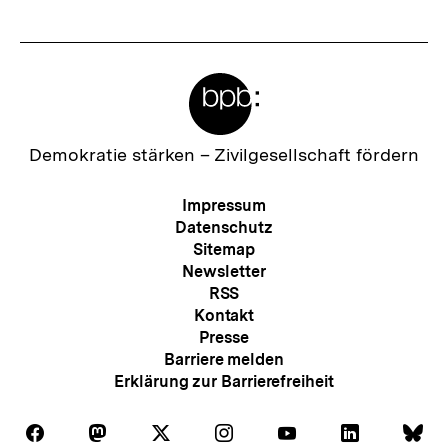
s
n
t
h
e
a
Meta-
r
l
Links
I
t
n
Zur
Demokratie stärken –
Zivilgesellschaft fördern
:
Startseite
h
der
Meta-
Impressum
a
bpb
Navigation
Datenschutz
l
Sitemap
Newsletter
t
RSS
:
Kontakt
Presse
Barriere melden
Erklärung zur Barrierefreiheit
Auf
Auf
Auf
Auf
Auf
Auf
Au
Folgen
Folgen
Folgen
Folgen
Folgen
Folgen
Fol