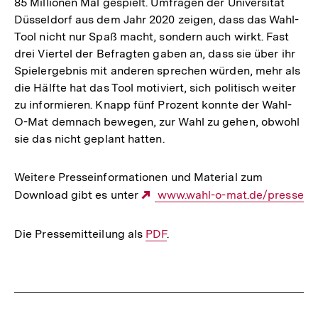
85 Millionen Mal gespielt. Umfragen der Universität
Düsseldorf aus dem Jahr 2020 zeigen, dass das Wahl-
Tool nicht nur Spaß macht, sondern auch wirkt. Fast
drei Viertel der Befragten gaben an, dass sie über ihr
Spielergebnis mit anderen sprechen würden, mehr als
die Hälfte hat das Tool motiviert, sich politisch weiter
zu informieren. Knapp fünf Prozent konnte der Wahl-
O-Mat demnach bewegen, zur Wahl zu gehen, obwohl
sie das nicht geplant hatten.
Weitere Presseinformationen und Material zum
Download gibt es unter
Externer
www.wahl-o-mat.de/presse
Link:
Die Pressemitteilung als
Interner
PDF
.
Link:
Fussnoten