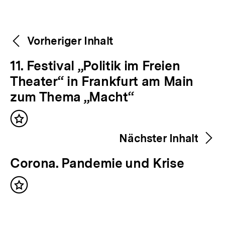
Weitere
Content-
Vorheriger Inhalt
Navigation
Inhalte
V
11. Festival „Politik im Freien
o
Theater“ in Frankfurt am Main
r
zum Thema „Macht“
h
Inhalt
e
merken
Nächster Inhalt
r
i
N
Corona. Pandemie und Krise
g
ä
e
Inhalt
c
merken
r
h
I