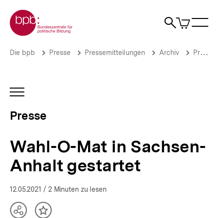
Direkt
Zur Startseite der bpb
zum
0
Artikel
Sho
Seiteninhalt
im
Naviga
Suche
springen
War
öffne
öffnen
öff
Pfadnavigation
Wahl-
Brotkrümelnavigation
Die bpb
Presse
Pressemitteilungen
Archiv
Pressemitteilungen 2021
O-
Mat
in
Sachsen-
INHALTSNAVIGATION
Anhalt
ÖFFNEN
gestartet
Presse
|
Presse
|
Wahl-O-Mat in Sachsen-
bpb.de
Anhalt gestartet
12.05.2021
/ 2 Minuten zu lesen
Teilen
Inhalt