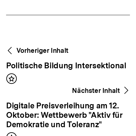
Fussnoten
Weitere
Content-
Vorheriger Inhalt
Navigation
Inhalte
V
Politische Bildung Intersektional
o
Inhalt
r
merken
Nächster Inhalt
h
e
N
Digitale Preisverleihung am 12.
r
ä
Oktober: Wettbewerb "Aktiv für
i
c
Demokratie und Toleranz"
g
h