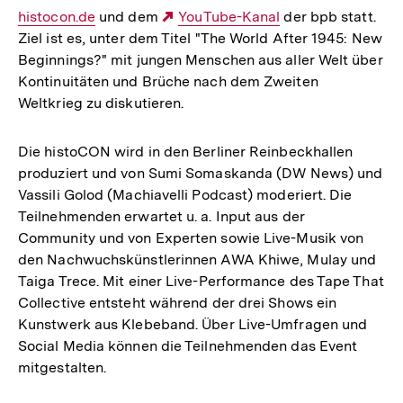
histocon.de
und dem
Externer
YouTube-Kanal
der bpb statt.
Link:
Ziel ist es, unter dem Titel "The World After 1945: New
Link:
Beginnings?" mit jungen Menschen aus aller Welt über
Kontinuitäten und Brüche nach dem Zweiten
Weltkrieg zu diskutieren.
Die histoCON wird in den Berliner Reinbeckhallen
produziert und von Sumi Somaskanda (DW News) und
Vassili Golod (Machiavelli Podcast) moderiert. Die
Teilnehmenden erwartet u. a. Input aus der
Community und von Experten sowie Live-Musik von
den Nachwuchskünstlerinnen AWA Khiwe, Mulay und
Taiga Trece. Mit einer Live-Performance des Tape That
Collective entsteht während der drei Shows ein
Kunstwerk aus Klebeband. Über Live-Umfragen und
Social Media können die Teilnehmenden das Event
mitgestalten.