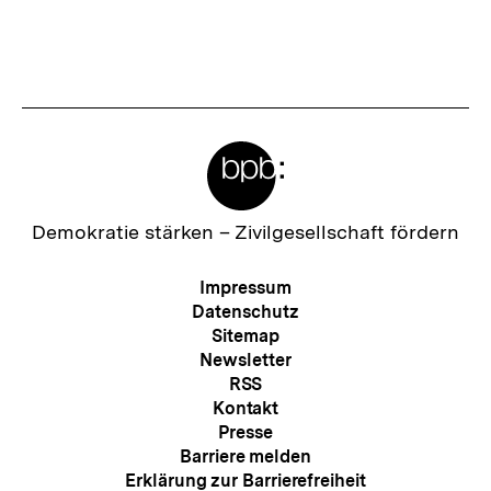
Mail
Link:
Fussnoten
Meta-
Links
Zur
Demokratie stärken –
Zivilgesellschaft fördern
Startseite
der
Meta-
Impressum
bpb
Navigation
Datenschutz
Sitemap
Newsletter
RSS
Kontakt
Presse
Barriere melden
Erklärung zur Barrierefreiheit