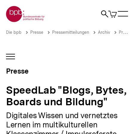
Direkt
Zur Startseite der bpb
zum
0
Artikel
Sho
Seiteninhalt
im
Naviga
Suche
springen
War
öffne
öffnen
öff
Pfadnavigation
SpeedLab
Brotkrümelnavigation
Die bpb
Presse
Pressemitteilungen
Archiv
Pressemitteilungen 2011
"Blogs,
Bytes,
Boards
und
INHALTSNAVIGATION
Bildung"
ÖFFNEN
|
Presse
Presse
|
bpb.de
SpeedLab "Blogs, Bytes,
Boards und Bildung"
Digitales Wissen und vernetztes
Lernen im multikulturellen
Klassenzimmer / Impulsreferate