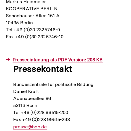
Markus Heidmeier
KOOPERATIVE BERLIN
Schönhauser Allee 161 A
10435 Berlin
Tel +49 (0)30 2325746-0
Fax +49 (0)30 2325746-10
Interner
Presseeinladung als PDF-Version: 208 KB
Pressekontakt
Link:
Bundeszentrale für politische Bildung
Daniel Kraft
Adenauerallee 86
53113 Bonn
Tel +49 (0)228 99515-200
Fax +49 (0)228 99515-293
E-
presse@bpb.de