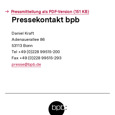
Interner
Pressmitteilung als PDF-Version (151 KB)
Pressekontakt bpb
Link:
Daniel Kraft
Adenauerallee 86
53113 Bonn
Tel +49 (0)228 99515-200
Fax +49 (0)228 99515-293
E-
presse@bpb.de
Mail
Link:
Fussnoten
Meta-