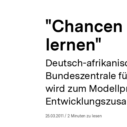
bpb.de
a
ÖFFNEN
t
i
"Chancen 
o
n
lernen"
Deutsch-afrikani
Bundeszentrale für
wird zum Modellp
Entwicklungszus
25.03.2011
/ 2 Minuten zu lesen