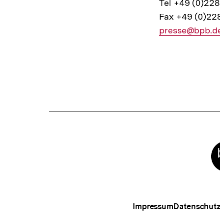
Tel +49 (0)22
Fax +49 (0)22
E-
presse@bpb.d
Mail
Link:
Fussnoten
Meta-
Links
Impressum
Datenschut