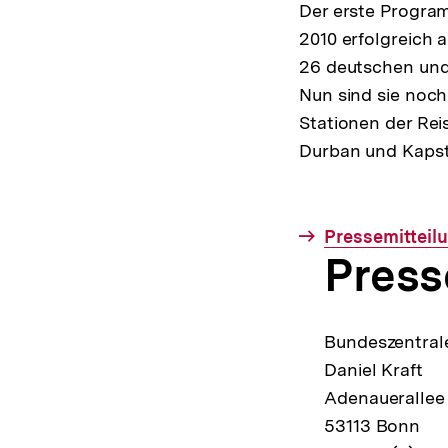
Der erste Progra
2010 erfolgreich 
26 deutschen und 
Nun sind sie noch
Stationen der Rei
Durban und Kapsta
Interner
Pressemitteil
Press
Link:
Bundeszentrale
Daniel Kraft
Adenauerallee
53113 Bonn