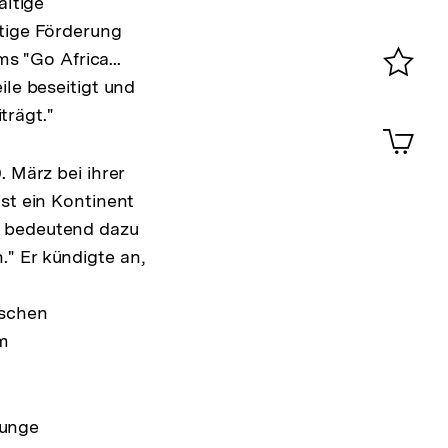
altige
Konta
rtige Förderung
0
 "Go Africa...
ile beseitigt und
Merklist
trägt."
ansehen
0
Artik
im
 März bei ihrer
Shop-
Warenko
st ein Kontinent
ansehen
t bedeutend dazu
" Er kündigte an,
nschen
um
junge