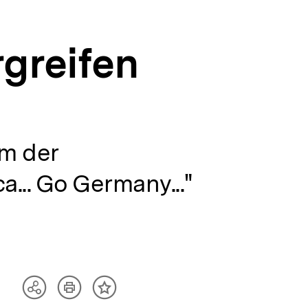
greifen
m der
a... Go Germany..."
Artikel
Teilen
Inhalt
drucken
Optionen
merken