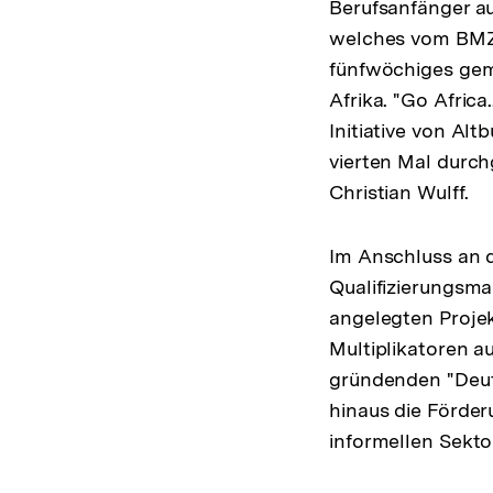
Berufsanfänger a
welches vom BMZ 
fünfwöchiges ge
Afrika. "Go Africa
Initiative von Al
vierten Mal durch
Christian Wulff.
Im Anschluss an 
Qualifizierungsm
angelegten Projek
Multiplikatoren au
gründenden "Deuts
hinaus die Förde
informellen Sektor