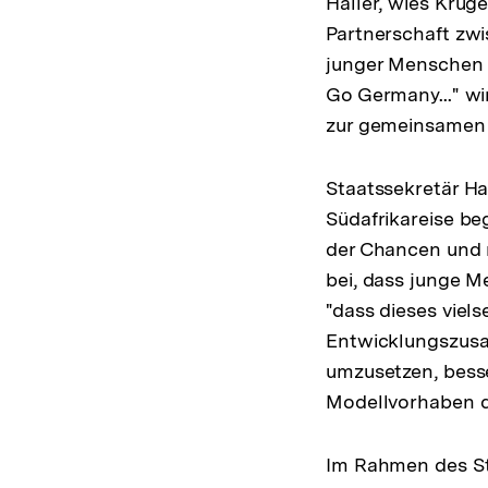
Haller, wies Krüge
Partnerschaft zwi
junger Menschen 
Go Germany..." wi
zur gemeinsamen 
Staatssekretär Ha
Südafrikareise be
der Chancen und 
bei, dass junge M
"dass dieses viel
Entwicklungszusa
umzusetzen, bess
Modellvorhaben d
Im Rahmen des St