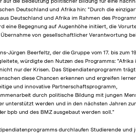
r auf die Bedeutung politischer Bildung für eine nachh
schen Deutschland und Afrika hin: "Durch die einziga
aus Deutschland und Afrika im Rahmen des Programms
rd eine Begegnung auf Augenhöhe initiiert, die Vorurte
Übernahme von gesellschaftlicher Verantwortung bei
ns-Jürgen Beerfeltz, der die Gruppe vom 17. bis zum 19.
gleitete, würdigte den Nutzen des Programms: "Afrika i
nicht nur der Krisen. Das Stipendiatenprogramm träg
enschen diese Chancen erkennen und ergreifen lernen.
seitige und innovative Partnerschaftsprogramm,
mmenarbeit durch politische Bildung mit jungen Me
er unterstützt werden und in den nächsten Jahren z
er bpb und des BMZ ausgebaut werden soll."
ipendiatenprogramms durchlaufen Studierende und 