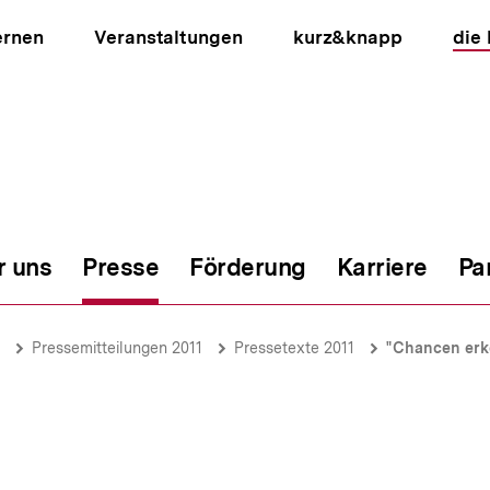
ernen
Veranstaltungen
kurz&knapp
die
r uns
Presse
Förderung
Karriere
Pa
ion
Pressemitteilungen 2011
Pressetexte 2011
"Chancen erk