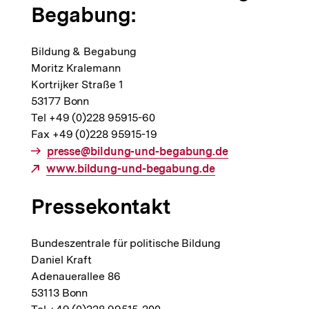
Begabung:
Bildung & Begabung
Moritz Kralemann
Kortrijker Straße 1
53177 Bonn
Tel +49 (0)228 95915-60
Fax +49 (0)228 95915-19
E-
presse@bildung-und-begabung.de
Externer
www.bildung-und-begabung.de
Mail
Link:
Link:
Pressekontakt
Bundeszentrale für politische Bildung
Daniel Kraft
Adenauerallee 86
53113 Bonn