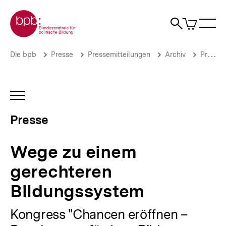
Direkt
Zur Startseite der bpb
zum
0
Artikel
Sho
Seiteninhalt
im
Naviga
Suche
springen
War
öffne
öffnen
öff
Pfadnavigation
Wege
Brotkrümelnavigation
Die bpb
Presse
Pressemitteilungen
Archiv
Pressemitteilungen 2011
zu
einem
gerechteren
Bildungssystem
INHALTSNAVIGATION
|
ÖFFNEN
Presse
Presse
|
bpb.de
Wege zu einem
gerechteren
Bildungssystem
Kongress "Chancen eröffnen –