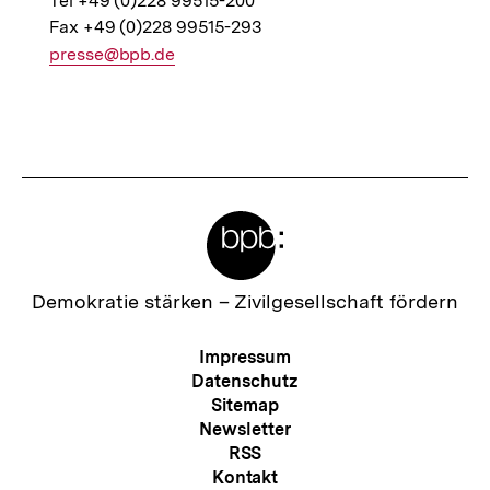
Tel +49 (0)228 99515-200
Fax +49 (0)228 99515-293
E-
presse@bpb.de
Mail
Link:
Fussnoten
Meta-
Links
Zur
Demokratie stärken –
Zivilgesellschaft fördern
Startseite
der
Meta-
Impressum
bpb
Navigation
Datenschutz
Sitemap
Newsletter
RSS
Kontakt