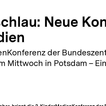
schlau: Neue Kon
dien
enKonferenz der Bundeszentra
m Mittwoch in Potsdam – Ei