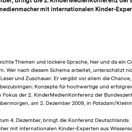
mber, bringt die 2. KinderMedienKonferenz der 
edienmacher mit internationalen Kinder-Expe
leichte Themen und lockere Sprache, hier und da ein Co
m. Wer nach diesem Schema arbeitet, unterschätzt ni
e Leser und Zuschauer. Er vergibt vor allem die Chance
 beizubringen. Konzepte für hochwertige und erfolgr
 Fokus der 2. KinderMedienKonferenz der Bundeszentr
 übermorgen, am 2. Dezember 2009, in Potsdam/Klei
s zum 4. Dezember, bringt die Konferenz Deutschlands
er mit internationalen Kinder-Experten aus Wissensc