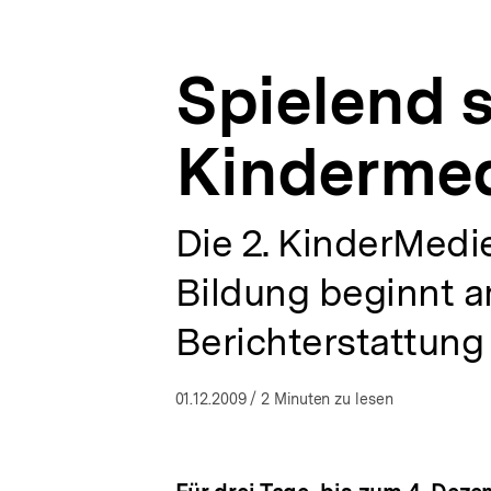
|
a
ÖFFNEN
bpb.de
t
i
Spielend 
o
n
Kinderme
Die 2. KinderMedi
Bildung beginnt a
Berichterstattung
01.12.2009
/ 2 Minuten zu lesen