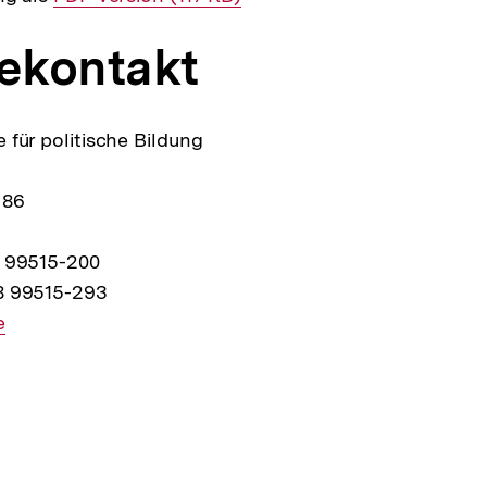
Link:
ekontakt
 für politische Bildung
 86
8 99515-200
8 99515-293
e