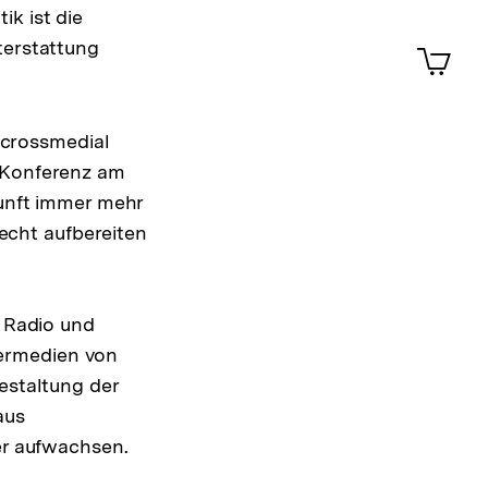
Merklist
k ist die
ansehen
0
terstattung
Artik
im
Shop-
Warenko
ansehen
crossmedial
e Konferenz am
kunft immer mehr
cht aufbereiten
, Radio und
ermedien von
estaltung der
aus
er aufwachsen.