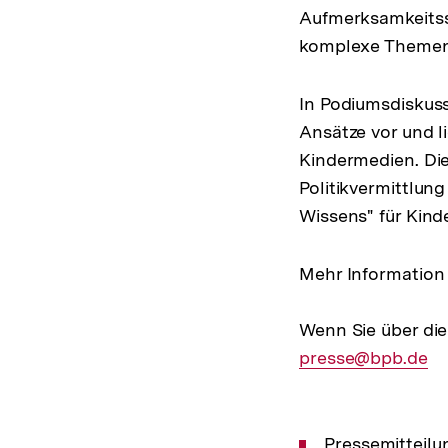
Aufmerksamkeitss
komplexe Themen 
In Podiumsdiskus
Ansätze vor und l
Kindermedien. Di
Politikvermittlun
Wissens" für Kinde
Mehr Information
Wenn Sie über di
presse@bpb.de
Pressemitteilu