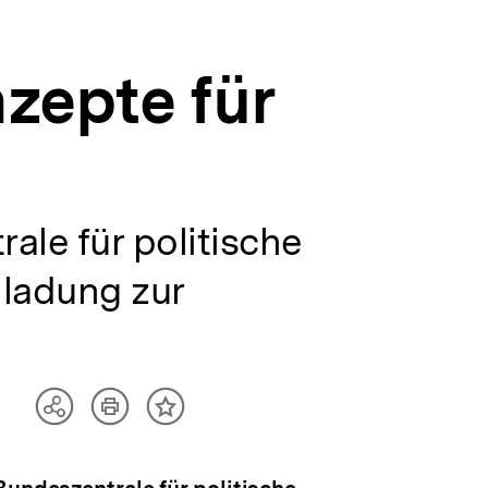
zepte für
le für politische
nladung zur
Artikel
Teilen
Inhalt
drucken
Optionen
merken
anzeigen