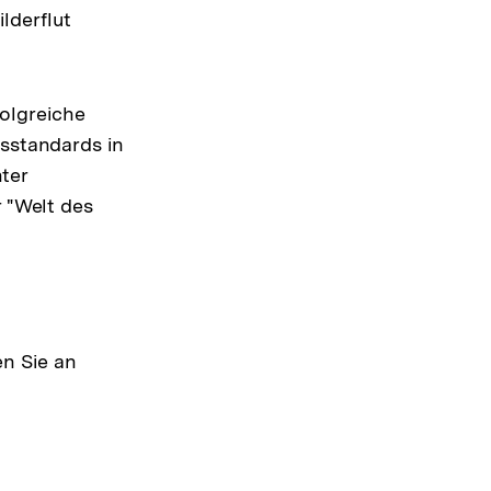
lderflut
olgreiche
tsstandards in
ter
r "Welt des
n Sie an
E-
Mail
Link: