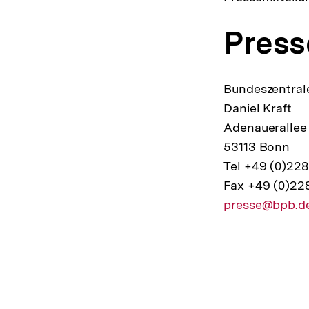
Press
Bundeszentrale
Daniel Kraft
Adenauerallee
53113 Bonn
Tel +49 (0)22
Fax +49 (0)22
E-
presse@bpb.d
Mail
Fussnoten
Link: