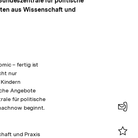
Bundeszentrale für politische
rten aus Wissenschaft und
mic – fertig ist
cht nur
, Kindern
eiche Angebote
ale für politische
nmachnow beginnt.
Konta
0
haft und Praxis