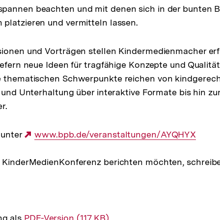
pannen beachten und mit denen sich in der bunten Bi
platzieren und vermitteln lassen.
sionen und Vorträgen stellen Kindermedienmacher erf
iefern neue Ideen für tragfähige Konzepte und Qualitä
e thematischen Schwerpunkte reichen von kindgerech
g und Unterhaltung über interaktive Formate bis hin zu
r.
 unter
Externer
www.bpb.de/veranstaltungen/AYQHYX
Link:
e KinderMedienKonferenz berichten möchten, schreibe
ng als
Interner
PDF-Version (117 KB)