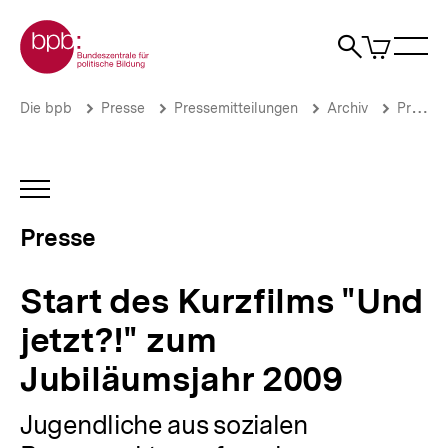
Direkt
Zur Startseite der bpb
zum
0
Artikel
Sho
Seiteninhalt
im
Naviga
Suche
springen
War
öffne
öffnen
öff
Pfadnavigation
Start
Brotkrümelnavigation
Die bpb
Presse
Pressemitteilungen
Archiv
Pressemitteilungen 2009
des
Kurzfilms
"Und
jetzt?!"
INHALTSNAVIGATION
zum
ÖFFNEN
Jubiläumsjahr
Presse
2009
|
Presse
Start des Kurzfilms "Und
|
bpb.de
jetzt?!" zum
Jubiläumsjahr 2009
Jugendliche aus sozialen