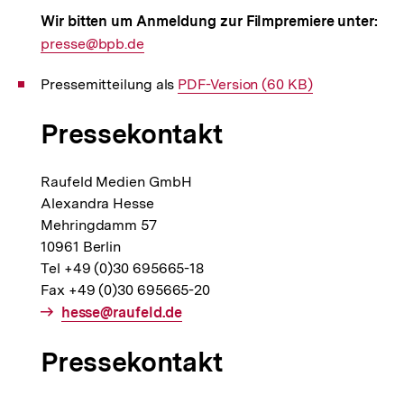
Wir bitten um Anmeldung zur Filmpremiere unter:
E-
presse@bpb.de
Mail
Pressemitteilung als
Interner
PDF-Version (60 KB)
Link:
Link:
Pressekontakt
Raufeld Medien GmbH
Alexandra Hesse
Mehringdamm 57
10961 Berlin
Tel +49 (0)30 695665-18
Fax +49 (0)30 695665-20
E-
hesse@raufeld.de
Mail
Pressekontakt
Link: