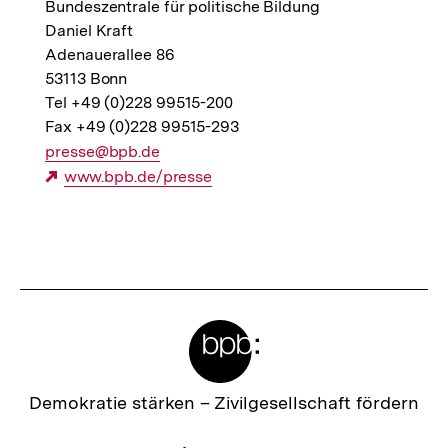
Bundeszentrale für politische Bildung
Daniel Kraft
Adenauerallee 86
53113 Bonn
Tel +49 (0)228 99515-200
Fax +49 (0)228 99515-293
E-
presse@bpb.de
Mail
Externer
www.bpb.de/presse
Link:
Link:
Fussnoten
Meta-
Links
Zur
Demokratie stärken –
Zivilgesellschaft fördern
Startseite
der