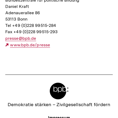
Bundeszentrale für politische Bildung
Daniel Kraft
Adenauerallee 86
53113 Bonn
Tel +49 (0)228 99515-284
Fax +49 (0)228 99515-293
E-
presse@bpb.de
Mail
Externer
www.bpb.de/presse
Link:
Link:
Fussnoten
Meta-
Links
Zur
Demokratie stärken –
Zivilgesellschaft fördern
Startseite
der
Meta-
Impressum