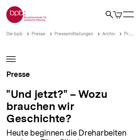
Direkt
Zur Startseite der bpb
zum
0
Artikel
Sho
Seiteninhalt
im
Naviga
Suche
springen
War
öffne
öffnen
öff
Pfadnavigation
"Und
Brotkrümelnavigation
Die bpb
Presse
Pressemitteilungen
Archiv
Pressemitteilungen 2009
jetzt?"
–
Wozu
brauchen
INHALTSNAVIGATION
wir
ÖFFNEN
Geschichte?
Presse
|
Presse
|
"Und jetzt?" – Wozu
bpb.de
brauchen wir
Geschichte?
Heute beginnen die Dreharbeiten