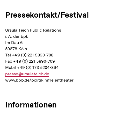
Pressekontakt/Festival
Ursula Teich Public Relations
i. A. der bpb
Im Dau 6
50678 Köln
Tel +49 (0) 221 5890-708
Fax +49 (0) 221 5890-709
Mobil +49 (0) 173 5204-894
E-
presse@ursulateich.de
www.bpb.de/politikimfreientheater
Mail
Link:
Informationen