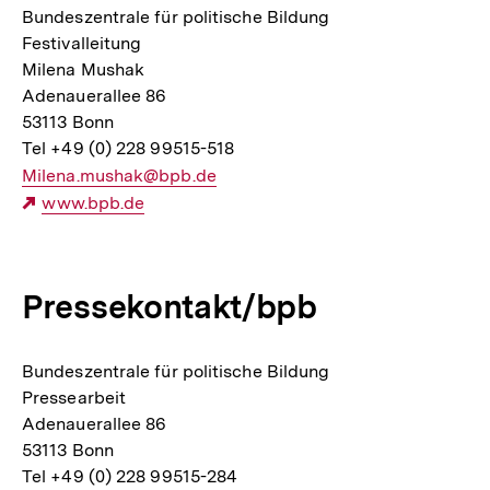
Bundeszentrale für politische Bildung
Festivalleitung
Milena Mushak
Adenauerallee 86
53113 Bonn
Tel +49 (0) 228 99515-518
E-
Milena.mushak@bpb.de
Mail
Externer
www.bpb.de
Link:
Link:
Pressekontakt/bpb
Bundeszentrale für politische Bildung
Pressearbeit
Adenauerallee 86
53113 Bonn
Tel +49 (0) 228 99515-284