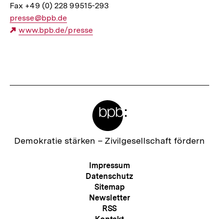
Fax +49 (0) 228 99515-293
E-
presse@bpb.de
Mail
Externer
www.bpb.de/presse
Link:
Link:
Fussnoten
Meta-
Links
Zur
Demokratie stärken –
Zivilgesellschaft fördern
Startseite
der
Meta-
Impressum
bpb
Navigation
Datenschutz
Sitemap
Newsletter
RSS