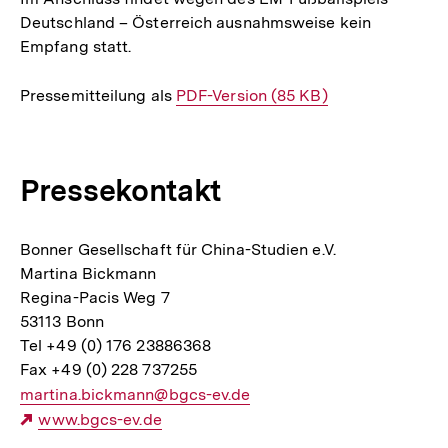
Deutschland – Österreich ausnahmsweise kein
Empfang statt.
Pressemitteilung als
Interner
PDF-Version (85 KB)
Link:
Pressekontakt
Bonner Gesellschaft für China-Studien e.V.
Martina Bickmann
Regina-Pacis Weg 7
53113 Bonn
Tel +49 (0) 176 23886368
Fax +49 (0) 228 737255
E-
martina.bickmann@bgcs-ev.de
Mail
Externer
www.bgcs-ev.de
Link:
Link: