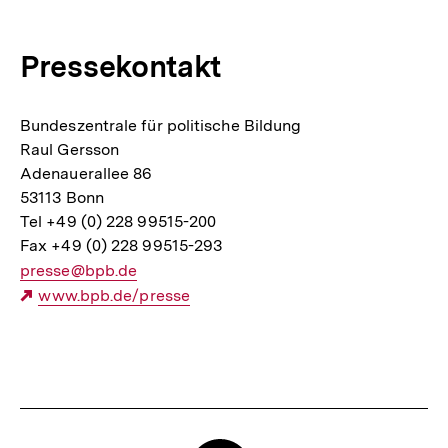
Pressekontakt
Bundeszentrale für politische Bildung
Raul Gersson
Adenauerallee 86
53113 Bonn
Tel +49 (0) 228 99515-200
Fax +49 (0) 228 99515-293
E-
presse@bpb.de
Mail
Externer
www.bpb.de/presse
Link:
Link:
Fussnoten