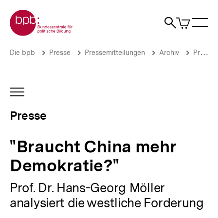
Direkt
Zur Startseite der bpb
zum
0
Artikel
Sho
Seiteninhalt
im
Naviga
Suche
springen
War
öffne
öffnen
öff
Pfadnavigation
"Braucht
Brotkrümelnavigation
Die bpb
Presse
Pressemitteilungen
Archiv
Pressemitteilungen 2008
China
mehr
Demokratie?"
|
INHALTSNAVIGATION
Presse
ÖFFNEN
|
Presse
bpb.de
"Braucht China mehr
Demokratie?"
Prof. Dr. Hans-Georg Möller
analysiert die westliche Forderung