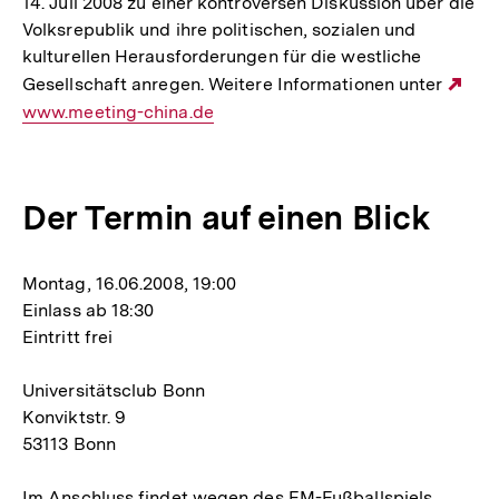
14. Juli 2008 zu einer kontroversen Diskussion über die
Volksrepublik und ihre politischen, sozialen und
kulturellen Herausforderungen für die westliche
Gesellschaft anregen. Weitere Informationen unter
Ext
www.meeting-china.de
Lin
Der Termin auf einen Blick
Montag, 16.06.2008, 19:00
Einlass ab 18:30
Eintritt frei
Universitätsclub Bonn
Konviktstr. 9
53113 Bonn
Im Anschluss findet wegen des EM-Fußballspiels