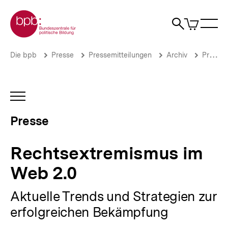
Direkt
Zur Startseite der bpb
zum
0
Artikel
Sho
Seiteninhalt
im
Naviga
Suche
springen
War
öffne
öffnen
öff
Pfadnavigation
Rechtsextremismus
Brotkrümelnavigation
Die bpb
Presse
Pressemitteilungen
Archiv
Pressemitteilungen 2008
im
Web
2.0
|
INHALTSNAVIGATION
Presse
ÖFFNEN
|
Presse
bpb.de
Rechtsextremismus im
Web 2.0
Aktuelle Trends und Strategien zur
erfolgreichen Bekämpfung