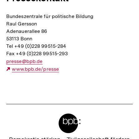
Bundeszentrale für politische Bildung
Raul Gersson
Adenauerallee 86
53113 Bonn
Tel +49 (0)228 99515-284
Fax +49 (0)228 99515-293
E-
presse@bpb.de
Mail
Externer
www.bpb.de/presse
Link:
Link:
Fussnoten
Meta-
Links