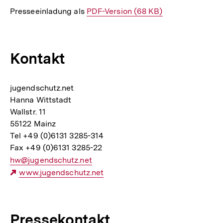
Presseeinladung als
Interner
PDF-Version (68 KB)
Link:
Kontakt
jugendschutz.net
Hanna Wittstadt
Wallstr. 11
55122 Mainz
Tel +49 (0)6131 3285-314
Fax +49 (0)6131 3285-22
E-
hw@jugendschutz.net
Mail
Externer
www.jugendschutz.net
Link:
Link:
Pressekontakt