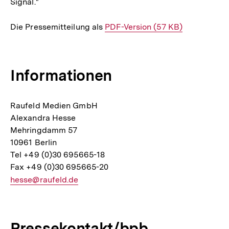
Signal."
Die Pressemitteilung als
Interner
PDF-Version (57 KB)
Link:
Informationen
Raufeld Medien GmbH
Alexandra Hesse
Mehringdamm 57
10961 Berlin
Tel +49 (0)30 695665-18
Fax +49 (0)30 695665-20
E-
hesse@raufeld.de
Mail
Link:
Pressekontakt/bpb