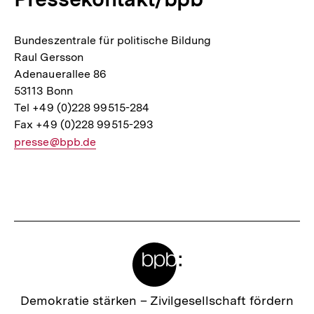
Bundeszentrale für politische Bildung
Raul Gersson
Adenauerallee 86
53113 Bonn
Tel +49 (0)228 99515-284
Fax +49 (0)228 99515-293
E-
presse@bpb.de
Mail
Link:
Fussnoten
Meta-
Links
Zur
Demokratie stärken –
Zivilgesellschaft fördern