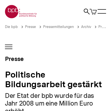
Direkt
Zur Startseite der bpb
zum
0
Artikel
Sho
Seiteninhalt
im
Naviga
Suche
springen
War
öffne
öffnen
öff
Pfadnavigation
Politische
Brotkrümelnavigation
Die bpb
Presse
Pressemitteilungen
Archiv
Pressemitteilungen 2007
Bildungsarbeit
gestärkt
|
Presse
INHALTSNAVIGATION
|
ÖFFNEN
bpb.de
Presse
Politische
Bildungsarbeit gestärkt
Der Etat der bpb wurde für das
Jahr 2008 um eine Million Euro
erhöht