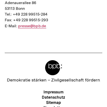
Adenauerallee 86
53113 Bonn
Tel.: +49 228 99515-284
Fax: +49 228 99515-293
E-Mail:
E-
presse@bpb.de
Mail
Fussnoten
Link:
Meta-
Links
Zur
Demokratie stärken –
Zivilgesellschaft fördern
Startseite
der
Meta-
Impressum
bpb
Navigation
Datenschutz
Sitemap