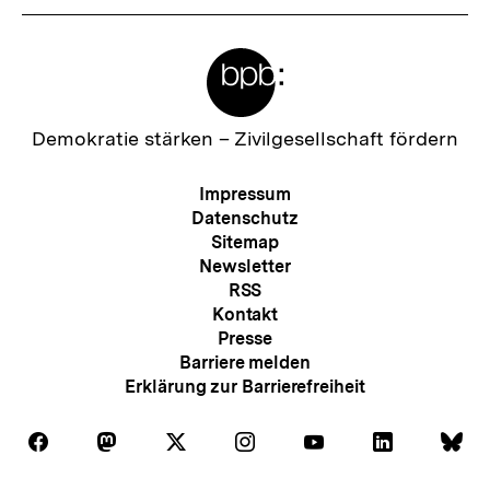
Meta-
Links
Zur
Demokratie stärken –
Zivilgesellschaft fördern
Startseite
der
Meta-
Impressum
bpb
Navigation
Datenschutz
Sitemap
Newsletter
RSS
Kontakt
Presse
Barriere melden
Erklärung zur Barrierefreiheit
Auf
Auf
Auf
Auf
Auf
Auf
Au
Folgen
Folgen
Folgen
Folgen
Folgen
Folgen
Fol
Facebook
Mastodon
X
Instagram
Youtube
LinkedIn
Bl
Sie
Sie
Sie
Sie
Sie
Sie
Sie
Zum