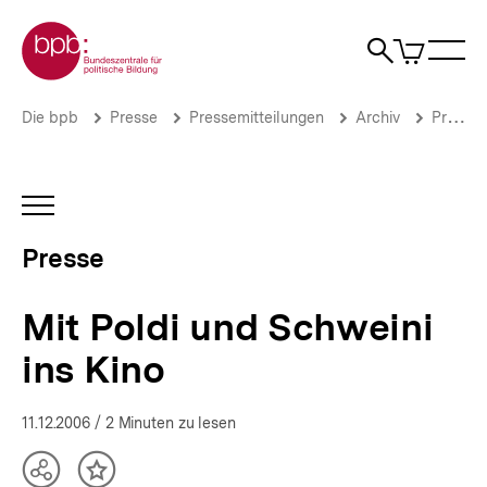
Direkt
Zur Startseite der bpb
zum
0
Artikel
Sho
Seiteninhalt
im
Naviga
Suche
springen
War
öffne
öffnen
öff
Pfadnavigation
Mit
Brotkrümelnavigation
Die bpb
Presse
Pressemitteilungen
Archiv
Pressemitteilungen 2006
Poldi
und
Schweini
ins
INHALTSNAVIGATION
Kino
ÖFFNEN
|
Presse
Presse
|
bpb.de
Mit Poldi und Schweini
ins Kino
11.12.2006
/ 2 Minuten zu lesen
Teilen
Inhalt