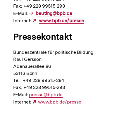
Fax: +49 228 99515-293
E-Mail:
E-
beuting@bpb.de
Internet:
Mail
Externer
www.bpb.de/presse
Link:
Link:
Pressekontakt
Bundeszentrale für politische Bildung
Raul Gersson
Adenauerallee 86
53113 Bonn
Tel.: +49 228 99515-284
Fax: +49 228 99515-293
E-Mail:
E-
presse@bpb.de
Internet:
Mail
Externer
www.bpb.de/presse
Link:
Link:
Fussnoten