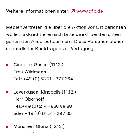
Weitere Informationen unter:
Externer
www.dfb.de
Link:
Medienvertreter, die über die Aktion vor Ort berichten
wollen, akkreditieren sich bitte direkt bei den unten
genannten Ansprechpartnern. Diese Personen stehen
ebenfalls für Rückfragen zur Verfügung.
Cineplex Goslar (11.12.)
Frau Wildmann
Tel.: +49 (0) 53 21 - 377 364
Leverkusen, Kinopolis (11.12.)
Herr Oberhoff
Tel.:+49 (0) 214 - 830 88 88
oder +49 (0) 61 51 - 297 80
München, Gloria (12.12.)