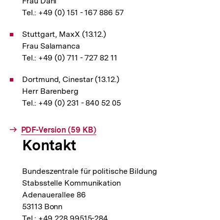
Frau Dahl
Tel.: +49 (0) 151 - 167 886 57
Stuttgart, MaxX (13.12.)
Frau Salamanca
Tel.: +49 (0) 711 - 727 82 11
Dortmund, Cinestar (13.12.)
Herr Barenberg
Tel.: +49 (0) 231 - 840 52 05
Interner
PDF-Version (59 KB)
Kontakt
Link:
Bundeszentrale für politische Bildung
Stabsstelle Kommunikation
Adenauerallee 86
53113 Bonn
Tel.: +49 228 99515-284