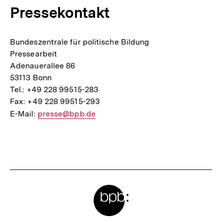
Pressekontakt
Bundeszentrale für politische Bildung
Pressearbeit
Adenauerallee 86
53113 Bonn
Tel.: +49 228 99515-283
Fax: +49 228 99515-293
E-Mail:
E-
presse@bpb.de
Mail
Fussnoten
Link:
Meta-
Links