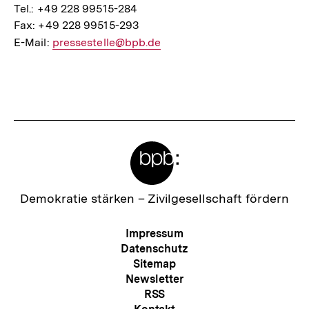
Tel.: +49 228 99515-284
Fax: +49 228 99515-293
E-Mail:
E-
pressestelle@bpb.de
Mail
Fussnoten
Link:
Meta-
Links
Zur
Demokratie stärken –
Zivilgesellschaft fördern
Startseite
der
Meta-
Impressum
bpb
Navigation
Datenschutz
Sitemap
Newsletter
RSS