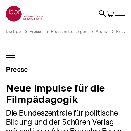
Direkt
Zur Startseite der bpb
zum
0
Artikel
Sho
Seiteninhalt
im
Naviga
Suche
springen
War
öffne
öffnen
öff
Pfadnavigation
Neue
Brotkrümelnavigation
Die bpb
Presse
Pressemitteilungen
Archiv
Pressemitteilungen 2006
Impulse
für
die
Filmpädagogik
INHALTSNAVIGATION
|
ÖFFNEN
Presse
Presse
|
bpb.de
Neue Impulse für die
Filmpädagogik
Die Bundeszentrale für politische
Bildung und der Schüren Verlag
präsentieren Alain Bergalas Essay