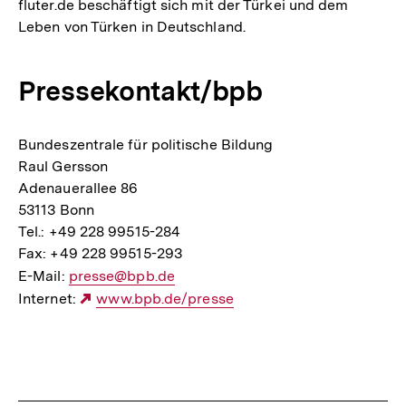
fluter.de beschäftigt sich mit der Türkei und dem
Leben von Türken in Deutschland.
Pressekontakt/bpb
Bundeszentrale für politische Bildung
Raul Gersson
Adenauerallee 86
53113 Bonn
Tel.: +49 228 99515-284
Fax: +49 228 99515-293
E-Mail:
E-
presse@bpb.de
Internet:
Mail
Externer
www.bpb.de/presse
Link:
Link:
Fussnoten