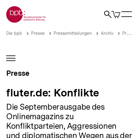
Direkt
Zur Startseite der bpb
zum
0
Artikel
Sho
Seiteninhalt
im
Naviga
Suche
springen
War
öffne
öffnen
öff
Pfadnavigation
fluter.de:
Brotkrümelnavigation
Die bpb
Presse
Pressemitteilungen
Archiv
Pressemitteilungen 2006
Konflikte
|
Presse
|
INHALTSNAVIGATION
bpb.de
ÖFFNEN
Presse
fluter.de: Konflikte
Die Septemberausgabe des
Onlinemagazins zu
Konfliktparteien, Aggressionen
und diplomatischen Wegen aus der