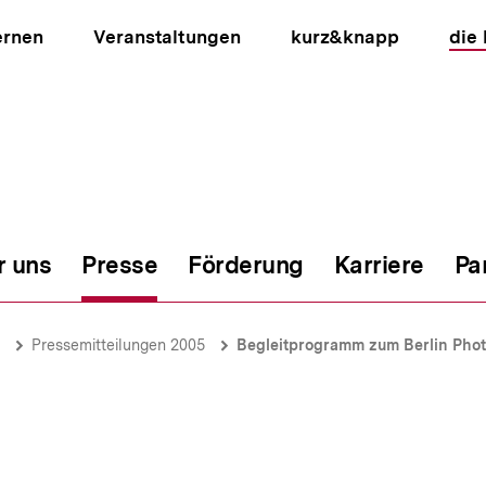
ernen
Veranstaltungen
kurz&knapp
die
r uns
Presse
Förderung
Karriere
Pa
ion
Pressemitteilungen 2005
Begleitprogramm zum Berlin Phot