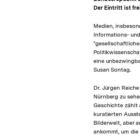
Der Eintritt ist frei
Medien, insbesond
Informations- un
"gesellschaftliche
Politikwissenscha
eine unbezwingbar
Susan Sontag.
Dr. Jürgen Reiche 
Nürnberg zu sehen
Geschichte zählt 
kuratierten Ausst
Bilderwelt, aber 
ankommt, um die W