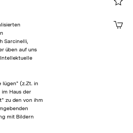
Merklist
ansehen
0
Artik
lisierten
im
on
Shop-
Warenko
 Sarcinelli,
ansehen
er üben auf uns
ntellektuelle
 lügen" (z.Zt. in
g im Haus der
t" zu den von ihm
 umgebenden
ng mit Bildern