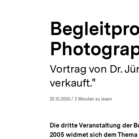
bpb.de
a
ÖFFNEN
t
i
Begleitpr
o
n
Photograp
Vortrag von Dr. J
verkauft."
25.10.2005
/ 2 Minuten zu lesen
Die dritte Veranstaltung der B
2005 widmet sich dem Thema "G