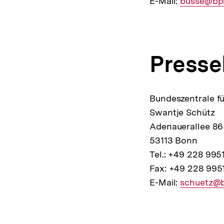
E-Mail:
E-
busse@bp
Mail
Link:
Presse
Bundeszentrale fü
Swantje Schütz
Adenauerallee 86
53113 Bonn
Tel.: +49 228 995
Fax: +49 228 995
E-Mail:
E-
schuetz@
Mail
Fussnoten
Link: