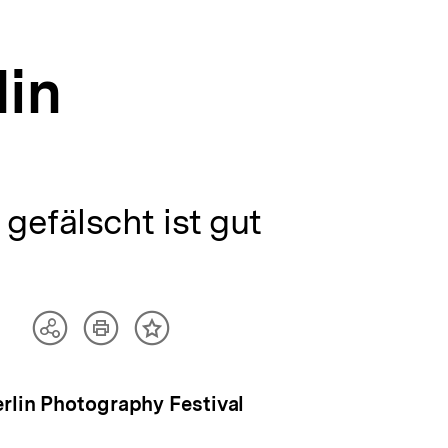
lin
gefälscht ist gut
Artikel
Teilen
Inhalt
drucken
Optionen
merken
anzeigen
erlin Photography Festival