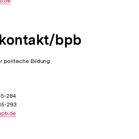
b.de
kontakt/bpb
r politische Bildung
15-284
15-293
bpb.de