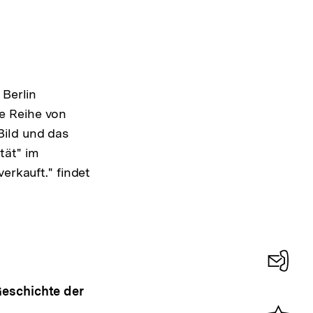
 Berlin
e Reihe von
Bild und das
tät" im
erkauft." findet
Konta
Geschichte der
0