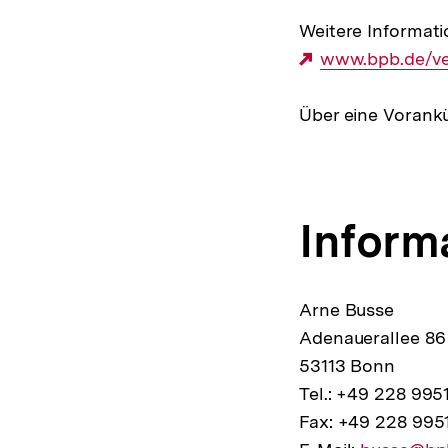
Weitere Informati
Externer
www.bpb.de/ve
Link:
Über eine Vorank
Inform
Arne Busse
Adenauerallee 86
53113 Bonn
Tel.: +49 228 995
Fax: +49 228 995