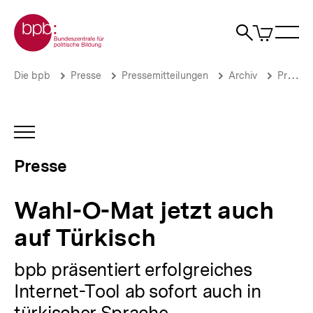
Direkt
Zur Startseite der bpb
zum
0
Artikel
Sho
Seiteninhalt
im
Naviga
Suche
springen
War
öffne
öffnen
öff
Pfadnavigation
Wahl-
Brotkrümelnavigation
Die bpb
Presse
Pressemitteilungen
Archiv
Pressemitteilungen 2004
O-
Mat
jetzt
auch
INHALTSNAVIGATION
auf
ÖFFNEN
Türkisch
Presse
|
Presse
|
Wahl-O-Mat jetzt auch
bpb.de
auf Türkisch
bpb präsentiert erfolgreiches
Internet-Tool ab sofort auch in
türkischer Sprache