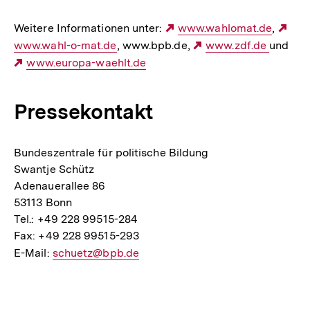
Weitere Informationen unter:
Externer
www.wahlomat.de
,
Ext
www.wahl-o-mat.de
, www.bpb.de,
Link:
Externer
www.zdf.de
und
Lin
Externer
www.europa-waehlt.de
Link:
Link:
Pressekontakt
Bundeszentrale für politische Bildung
Swantje Schütz
Adenauerallee 86
53113 Bonn
Tel.: +49 228 99515-284
Fax: +49 228 99515-293
E-Mail:
E-
schuetz@bpb.de
Mail
Fussnoten
Link: