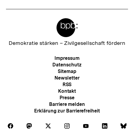
Meta-
Links
Zur
Demokratie stärken –
Zivilgesellschaft fördern
Startseite
der
Meta-
Impressum
bpb
Navigation
Datenschutz
Sitemap
Newsletter
RSS
Kontakt
Presse
Barriere melden
Erklärung zur Barrierefreiheit
Auf
Auf
Auf
Auf
Auf
Auf
Au
Folgen
Folgen
Folgen
Folgen
Folgen
Folgen
Fol
Facebook
Mastodon
X
Instagram
Youtube
LinkedIn
Bl