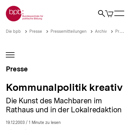
Direkt
Zur Startseite der bpb
zum
0
Artikel
Sho
Seiteninhalt
im
Naviga
Suche
springen
War
öffne
öffnen
öff
Pfadnavigation
Kommunalpolitik
Brotkrümelnavigation
Die bpb
Presse
Pressemitteilungen
Archiv
Pressemitteilungen 2003
kreativ
|
Presse
|
INHALTSNAVIGATION
bpb.de
ÖFFNEN
Presse
Kommunalpolitik kreativ
Die Kunst des Machbaren im
Rathaus und in der Lokalredaktion
19.12.2003
/ 1 Minute zu lesen