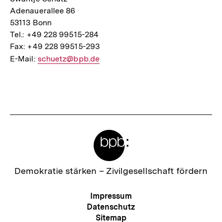
Adenauerallee 86
53113 Bonn
Tel.: +49 228 99515-284
Fax: +49 228 99515-293
E-Mail:
E-
schuetz@bpb.de
Mail
Fussnoten
Link:
Meta-
Links
Zur
Demokratie stärken –
Zivilgesellschaft fördern
Startseite
der
Meta-
Impressum
bpb
Navigation
Datenschutz
Sitemap