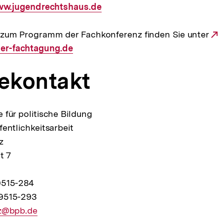
terner
w.jugendrechtshaus.de
:
nk:
 zum Programm der Fachkonferenz finden Sie unter
r-fachtagung.de
ekontakt
 für politische Bildung
fentlichkeitsarbeit
z
t 7
9515-284
9515-293
z@bpb.de