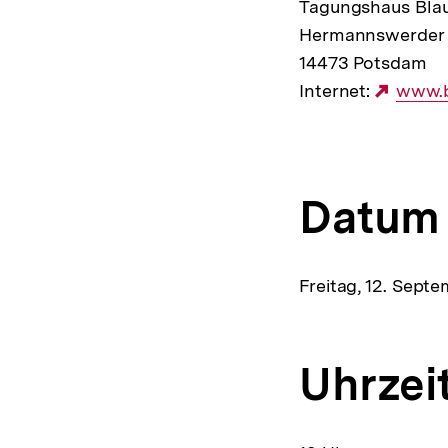
Tagungshaus Blau
Hermannswerder
14473 Potsdam
Internet:
Exter
www.b
Link:
Datum
Freitag, 12. Sept
Uhrzei