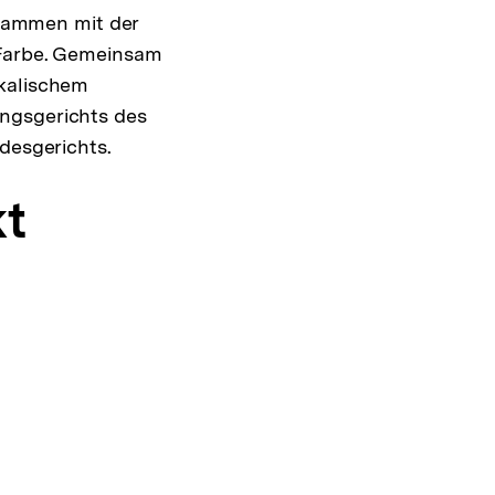
usammen mit der
Farbe. Gemeinsam
ikalischem
ungsgerichts des
desgerichts.
kt