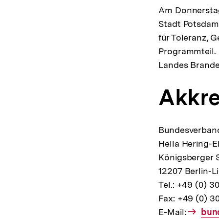
Am Donnerstag
Stadt Potsdam
für Toleranz, 
Programmteil. 
Landes Brande
Akkre
Bundesverband
Hella Hering-
Königsberger S
12207 Berlin-L
Tel.: +49 (0) 3
Fax: +49 (0) 30
E-Mail:
E-
bun