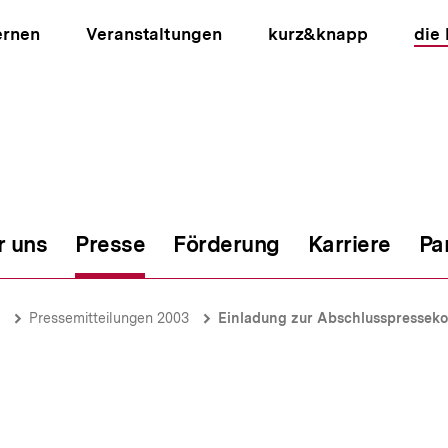
ernen
Veranstaltungen
kurz&knapp
die
r uns
Presse
Förderung
Karriere
Pa
ion
Pressemitteilungen 2003
Einladung zur Abschlusspressek