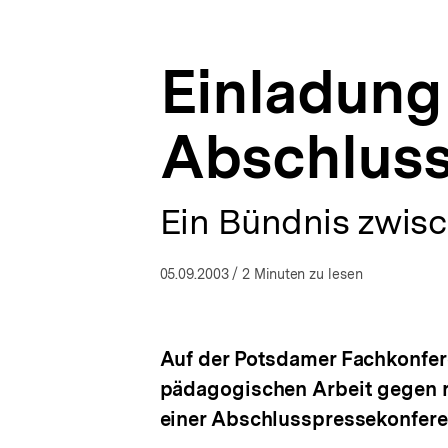
a
ÖFFNEN
t
i
Einladung
o
n
Abschluss
Ein Bündnis zwisc
05.09.2003
/ 2 Minuten zu lesen
Auf der Potsdamer Fachkonfer
pädagogischen Arbeit gegen re
einer Abschlusspressekonfere