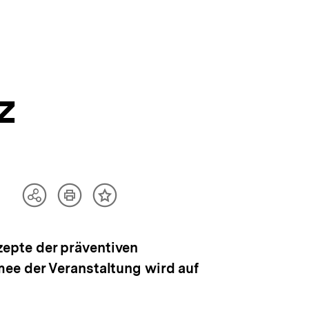
z
Artikel
Teilen
Inhalt
drucken
Optionen
merken
anzeigen
epte der präventiven
mee der Veranstaltung wird auf