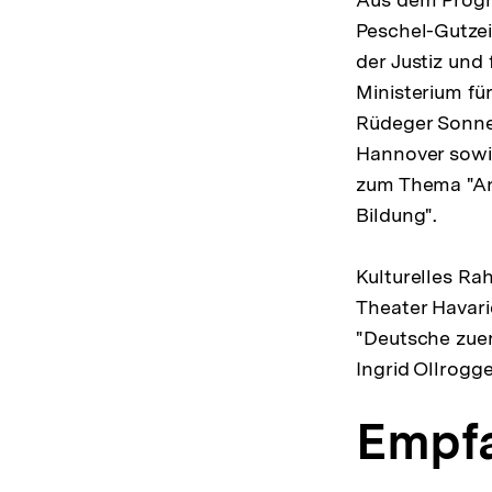
Peschel-Gutzeit
der Justiz und
Ministerium fü
Rüdeger Sonnen
Hannover sowie
zum Thema "Anf
Bildung".
Kulturelles R
Theater Havar
"Deutsche zuer
Ingrid Ollrogge
Empf