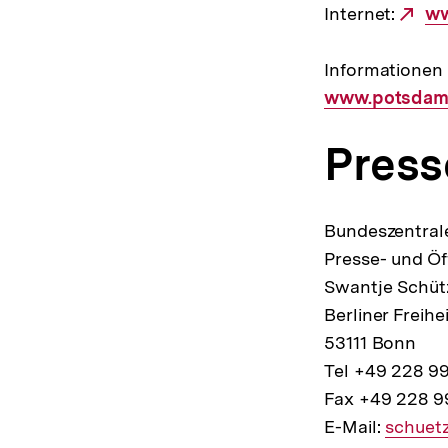
Mail
Internet:
Ex
ww
Link
Li
Informationen
www.potsdame
Press
Bundeszentrale
Presse- und Öf
Swantje Schüt
Berliner Freihei
53111 Bonn
Tel +49 228 9
Fax +49 228 9
E-Mail:
E-
schuet