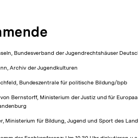
ehmende
sseln, Bundesverband der Jugendrechtshäuser Deutsch
nn, Archiv der Jugendkulturen
schfeld, Bundeszentrale für politische Bildung/bpb
 von Bernstorff, Ministerium der Justiz und für Europ
randenburg
er, Ministerium für Bildung, Jugend und Sport des La
mm der Fachkonferenz: Um 10.30 Uhr diskutieren u.a.