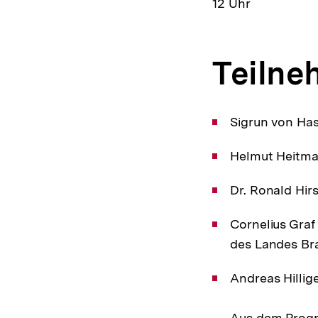
12 Uhr
Teiln
Sigrun von Ha
Helmut Heitma
Dr. Ronald Hir
Cornelius Graf
des Landes B
Andreas Hillig
Aus dem Progra