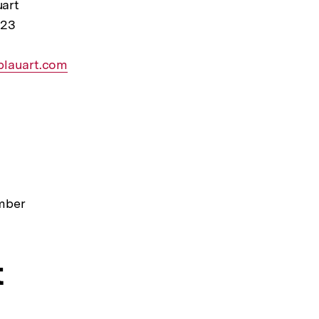
art
 23
ner
lauart.com
ember
t