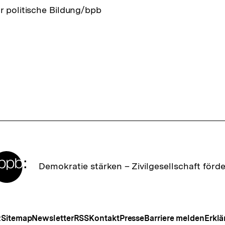
r politische Bildung/bpb
Zur
Demokratie stärken –
Zivilgesellschaft förd
Startseite
der
bpb
Meta-
z
Sitemap
Newsletter
RSS
Kontakt
Presse
Barriere melden
Erklä