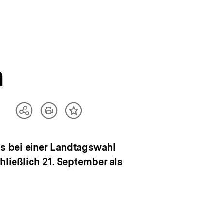
n
Artikel
Teilen
Inhalt
drucken
Optionen
merken
anzeigen
s bei einer Landtagswahl
hließlich 21. September als