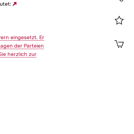
utet:
Externer
Konta
Link:
0
Merklist
ansehen
ern eingesetzt. Er
0
Artik
im
sagen der Parteien
Shop-
e herzlich zur
Warenko
ansehen