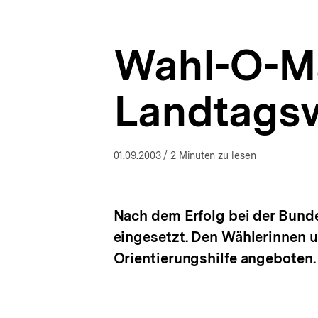
Presse
a
ÖFFNEN
|
t
bpb.de
i
Wahl-O-Ma
o
n
Landtagsw
01.09.2003
/ 2 Minuten zu lesen
Nach dem Erfolg bei der Bund
eingesetzt. Den Wählerinnen un
Orientierungshilfe angeboten.