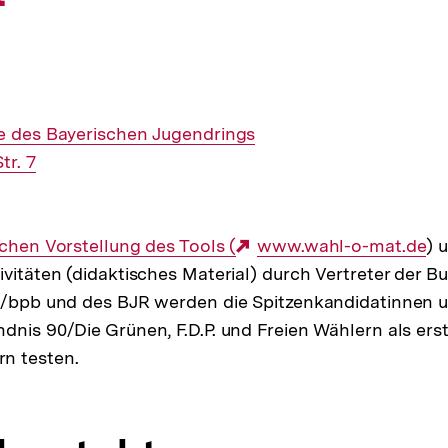
e des Bayerischen Jugendrings
tr. 7
ichen Vorstellung des Tools (
Externer
www.wahl-o-mat.de
) 
ivitäten (didaktisches Material) durch Vertreter der B
Link:
ng/bpb und des BJR werden die Spitzenkandidatinnen 
dnis 90/Die Grünen, F.D.P. und Freien Wählern als ers
n testen.