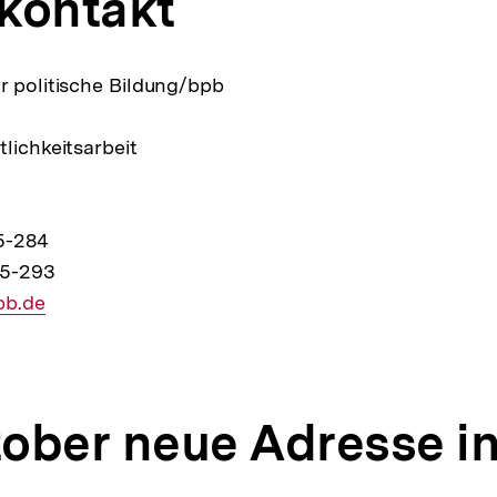
kontakt
r politische Bildung/bpb
lichkeitsarbeit
5-284
15-293
pb.de
ober neue Adresse i