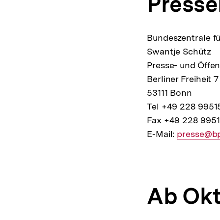
Presse
Bundeszentrale fü
Swantje Schütz
Presse- und Öffent
Berliner Freiheit 7
53111 Bonn
Tel +49 228 9951
Fax +49 228 995
E-Mail:
E-
presse@b
Mail
Link:
Ab Okt