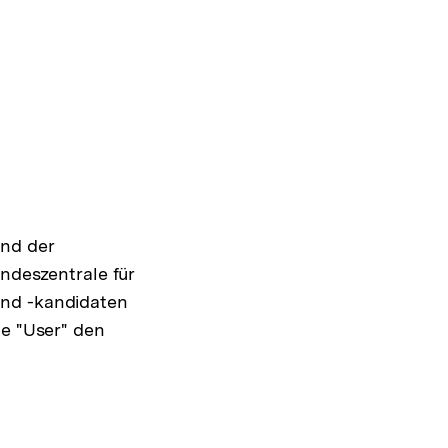
und der
undeszentrale für
und -kandidaten
te "User" den