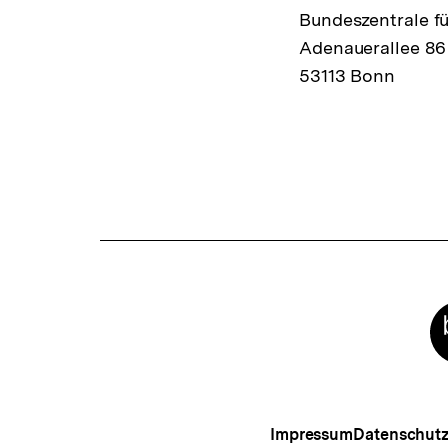
Bundeszentrale fü
Adenauerallee 86
53113 Bonn
Fussnoten
Meta-
Links
Impressum
Datenschut